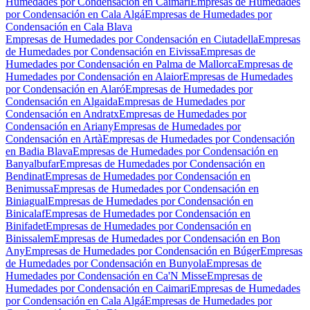
Humedades por Condensación en Caimari
Empresas de Humedades
por Condensación en Cala Algá
Empresas de Humedades por
Condensación en Cala Blava
Empresas de Humedades por Condensación en Ciutadella
Empresas
de Humedades por Condensación en Eivissa
Empresas de
Humedades por Condensación en Palma de Mallorca
Empresas de
Humedades por Condensación en Alaior
Empresas de Humedades
por Condensación en Alaró
Empresas de Humedades por
Condensación en Algaida
Empresas de Humedades por
Condensación en Andratx
Empresas de Humedades por
Condensación en Ariany
Empresas de Humedades por
Condensación en Artà
Empresas de Humedades por Condensación
en Badia Blava
Empresas de Humedades por Condensación en
Banyalbufar
Empresas de Humedades por Condensación en
Bendinat
Empresas de Humedades por Condensación en
Benimussa
Empresas de Humedades por Condensación en
Biniagual
Empresas de Humedades por Condensación en
Binicalaf
Empresas de Humedades por Condensación en
Binifadet
Empresas de Humedades por Condensación en
Binissalem
Empresas de Humedades por Condensación en Bon
Any
Empresas de Humedades por Condensación en Búger
Empresas
de Humedades por Condensación en Bunyola
Empresas de
Humedades por Condensación en Ca'N Misse
Empresas de
Humedades por Condensación en Caimari
Empresas de Humedades
por Condensación en Cala Algá
Empresas de Humedades por