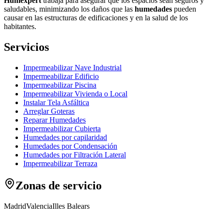
Humexpert
trabaja para asegurar que los espacios sean seguros y
saludables, minimizando los daños que las
humedades
pueden
causar en las estructuras de edificaciones y en la salud de los
habitantes.
Servicios
Impermeabilizar Nave Industrial
Impermeabilizar Edificio
Impermeabilizar Piscina
Impermeabilizar Vivienda o Local
Instalar Tela Asfáltica
Arreglar Goteras
Reparar Humedades
Impermeabilizar Cubierta
Humedades por capilaridad
Humedades por Condensación
Humedades por Filtración Lateral
Impermeabilizar Terraza
Zonas de servicio
Madrid
Valencia
Illes Balears