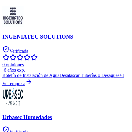
INGENIATEC SOLUTIONS
Verificada
0 opiniones
·
6
años exp.
Boletín de Instalación de Agua
Desatascar Tuberías o Desagües
+
1
Ver empresa
Urbasec Humedades
Verificada