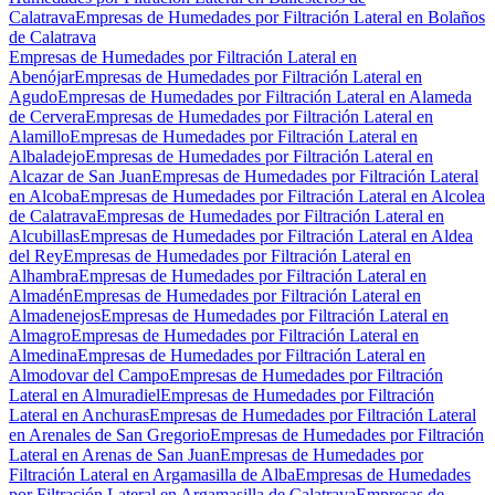
Calatrava
Empresas de Humedades por Filtración Lateral en Bolaños
de Calatrava
Empresas de Humedades por Filtración Lateral en
Abenójar
Empresas de Humedades por Filtración Lateral en
Agudo
Empresas de Humedades por Filtración Lateral en Alameda
de Cervera
Empresas de Humedades por Filtración Lateral en
Alamillo
Empresas de Humedades por Filtración Lateral en
Albaladejo
Empresas de Humedades por Filtración Lateral en
Alcazar de San Juan
Empresas de Humedades por Filtración Lateral
en Alcoba
Empresas de Humedades por Filtración Lateral en Alcolea
de Calatrava
Empresas de Humedades por Filtración Lateral en
Alcubillas
Empresas de Humedades por Filtración Lateral en Aldea
del Rey
Empresas de Humedades por Filtración Lateral en
Alhambra
Empresas de Humedades por Filtración Lateral en
Almadén
Empresas de Humedades por Filtración Lateral en
Almadenejos
Empresas de Humedades por Filtración Lateral en
Almagro
Empresas de Humedades por Filtración Lateral en
Almedina
Empresas de Humedades por Filtración Lateral en
Almodovar del Campo
Empresas de Humedades por Filtración
Lateral en Almuradiel
Empresas de Humedades por Filtración
Lateral en Anchuras
Empresas de Humedades por Filtración Lateral
en Arenales de San Gregorio
Empresas de Humedades por Filtración
Lateral en Arenas de San Juan
Empresas de Humedades por
Filtración Lateral en Argamasilla de Alba
Empresas de Humedades
por Filtración Lateral en Argamasilla de Calatrava
Empresas de