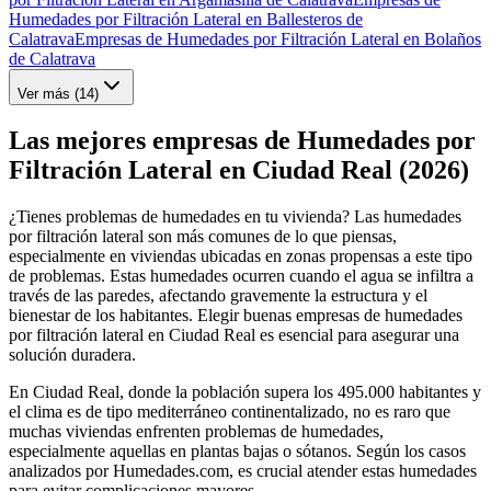
Humedades por Filtración Lateral en Ballesteros de
Calatrava
Empresas de Humedades por Filtración Lateral en Bolaños
de Calatrava
Ver más (
14
)
Las mejores empresas de Humedades por
Filtración Lateral en Ciudad Real (2026)
¿Tienes problemas de humedades en tu vivienda? Las humedades
por filtración lateral son más comunes de lo que piensas,
especialmente en viviendas ubicadas en zonas propensas a este tipo
de problemas. Estas humedades ocurren cuando el agua se infiltra a
través de las paredes, afectando gravemente la estructura y el
bienestar de los habitantes. Elegir buenas empresas de humedades
por filtración lateral en Ciudad Real es esencial para asegurar una
solución duradera.
En Ciudad Real, donde la población supera los 495.000 habitantes y
el clima es de tipo mediterráneo continentalizado, no es raro que
muchas viviendas enfrenten problemas de humedades,
especialmente aquellas en plantas bajas o sótanos. Según los casos
analizados por Humedades.com, es crucial atender estas humedades
para evitar complicaciones mayores.