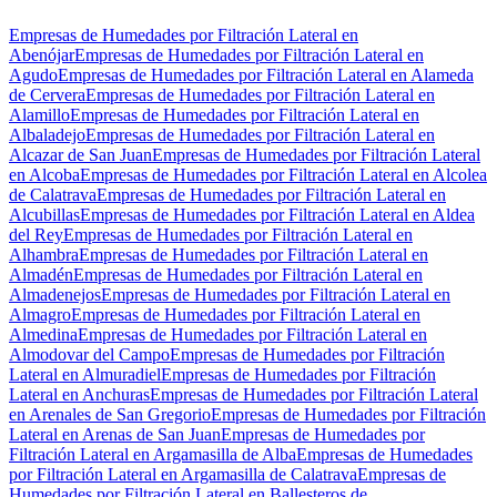
Empresas de Humedades por Filtración Lateral en
Abenójar
Empresas de Humedades por Filtración Lateral en
Agudo
Empresas de Humedades por Filtración Lateral en Alameda
de Cervera
Empresas de Humedades por Filtración Lateral en
Alamillo
Empresas de Humedades por Filtración Lateral en
Albaladejo
Empresas de Humedades por Filtración Lateral en
Alcazar de San Juan
Empresas de Humedades por Filtración Lateral
en Alcoba
Empresas de Humedades por Filtración Lateral en Alcolea
de Calatrava
Empresas de Humedades por Filtración Lateral en
Alcubillas
Empresas de Humedades por Filtración Lateral en Aldea
del Rey
Empresas de Humedades por Filtración Lateral en
Alhambra
Empresas de Humedades por Filtración Lateral en
Almadén
Empresas de Humedades por Filtración Lateral en
Almadenejos
Empresas de Humedades por Filtración Lateral en
Almagro
Empresas de Humedades por Filtración Lateral en
Almedina
Empresas de Humedades por Filtración Lateral en
Almodovar del Campo
Empresas de Humedades por Filtración
Lateral en Almuradiel
Empresas de Humedades por Filtración
Lateral en Anchuras
Empresas de Humedades por Filtración Lateral
en Arenales de San Gregorio
Empresas de Humedades por Filtración
Lateral en Arenas de San Juan
Empresas de Humedades por
Filtración Lateral en Argamasilla de Alba
Empresas de Humedades
por Filtración Lateral en Argamasilla de Calatrava
Empresas de
Humedades por Filtración Lateral en Ballesteros de