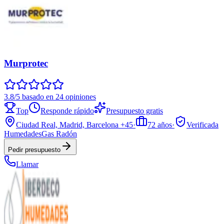
Murprotec
3.8/5 basado en 24 opiniones
Top
Responde rápido
Presupuesto gratis
Ciudad Real, Madrid, Barcelona
+45
·
72
años
·
Verificada
Humedades
Gas Radón
Pedir presupuesto
Llamar