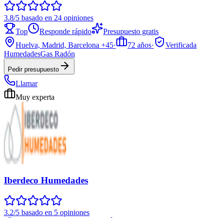
3.8/5 basado en 24 opiniones
Top
Responde rápido
Presupuesto gratis
Huelva, Madrid, Barcelona
+45
·
72
años
·
Verificada
Humedades
Gas Radón
Pedir presupuesto
Llamar
Muy experta
Iberdeco Humedades
3.2/5 basado en 5 opiniones