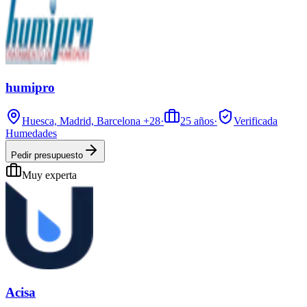
humipro
Huesca, Madrid, Barcelona
+28
·
25
años
·
Verificada
Humedades
Pedir presupuesto
Muy experta
Acisa