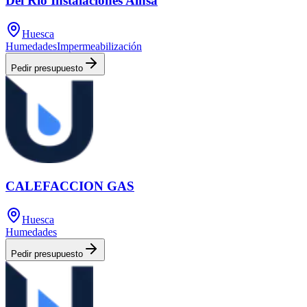
Del Río Instalaciones Aínsa
Huesca
Humedades
Impermeabilización
Pedir presupuesto
CALEFACCION GAS
Huesca
Humedades
Pedir presupuesto