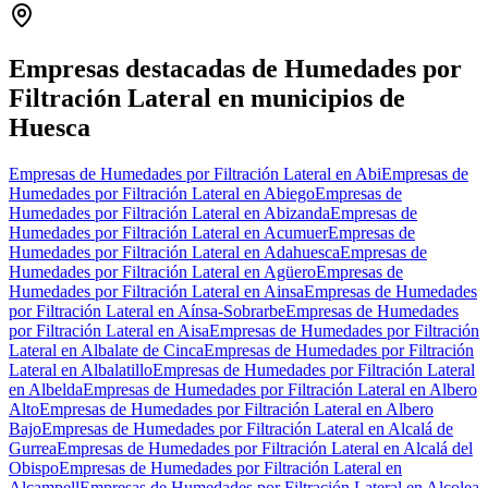
+
−
Empresas destacadas de Humedades por
Filtración Lateral en municipios de
Huesca
Empresas de Humedades por Filtración Lateral en Abi
Empresas de
Humedades por Filtración Lateral en Abiego
Empresas de
Humedades por Filtración Lateral en Abizanda
Empresas de
Humedades por Filtración Lateral en Acumuer
Empresas de
Humedades por Filtración Lateral en Adahuesca
Empresas de
Humedades por Filtración Lateral en Agüero
Empresas de
Humedades por Filtración Lateral en Ainsa
Empresas de Humedades
por Filtración Lateral en Aínsa-Sobrarbe
Empresas de Humedades
por Filtración Lateral en Aisa
Empresas de Humedades por Filtración
Lateral en Albalate de Cinca
Empresas de Humedades por Filtración
Lateral en Albalatillo
Empresas de Humedades por Filtración Lateral
en Albelda
Empresas de Humedades por Filtración Lateral en Albero
Alto
Empresas de Humedades por Filtración Lateral en Albero
Bajo
Empresas de Humedades por Filtración Lateral en Alcalá de
Gurrea
Empresas de Humedades por Filtración Lateral en Alcalá del
Obispo
Empresas de Humedades por Filtración Lateral en
Alcampell
Empresas de Humedades por Filtración Lateral en Alcolea