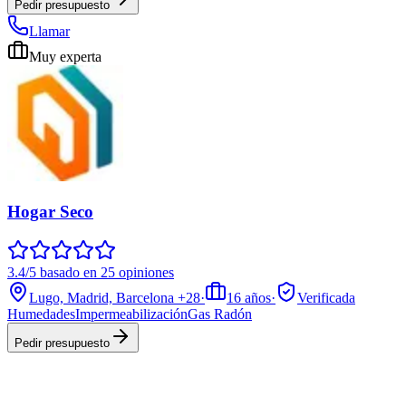
Pedir presupuesto
Llamar
Muy experta
Hogar Seco
3.4/5 basado en 25 opiniones
Lugo, Madrid, Barcelona
+28
·
16
años
·
Verificada
Humedades
Impermeabilización
Gas Radón
Pedir presupuesto