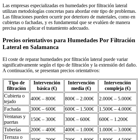
Las empresas especializadas en humedades por filtración lateral
utilizan metodologías concretas para abordar este tipo de problemas.
Las filtraciones pueden ocurrir por deterioro de materiales, como en
cubiertas o fachadas, y es fundamental que se evalúen de manera
precisa para aplicar el tratamiento adecuado.
Precios orientativos para Humedades Por Filtración
Lateral en Salamanca
El coste de reparar humedades por filtración lateral puede variar
significativamente según el tipo de filtración y la extensión del daño.
A continuación, se presentan precios orientativos:
Tipo de
Intervención
Intervención
Intervención
filtración
básica (€)
media (€)
compleja (€)
Cubierta o
400€ – 800€
800€ – 2.000€
2.000€ – 5.000€
tejado
Fachada
300€ – 600€
600€ – 1.500€
1.500€ – 4.000€
Ventanas y
150€ – 300€
300€ – 600€
600€ – 1.200€
puertas
Tuberías
200€ – 400€
400€ – 1.000€
1.000€ – 3.000€
Terraza o
350€ – 700€
700€ – 1.800€
1.800€ – 4.500€