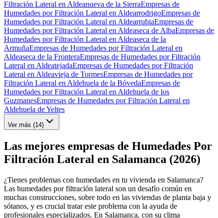
Filtración Lateral en Aldeanueva de la Sierra
Empresas de
Humedades por Filtración Lateral en Aldearrodrigo
Empresas de
Humedades por Filtración Lateral en Aldearrubia
Empresas de
Humedades por Filtración Lateral en Aldeaseca de Alba
Empresas de
Humedades por Filtración Lateral en Aldeaseca de la
Armuña
Empresas de Humedades por Filtración Lateral en
Aldeaseca de la Frontera
Empresas de Humedades por Filtración
Lateral en Aldeatejada
Empresas de Humedades por Filtración
Lateral en Aldeavieja de Tormes
Empresas de Humedades por
Filtración Lateral en Aldehuela de la Bóveda
Empresas de
Humedades por Filtración Lateral en Aldehuela de los
Guzmanes
Empresas de Humedades por Filtración Lateral en
Aldehuela de Yeltes
Ver más (
14
)
Las mejores empresas de Humedades Por
Filtración Lateral en Salamanca (2026)
¿Tienes problemas con humedades en tu vivienda en Salamanca?
Las humedades por filtración lateral son un desafío común en
muchas construcciones, sobre todo en las viviendas de planta baja y
sótanos, y es crucial tratar este problema con la ayuda de
profesionales especializados. En Salamanca, con su clima