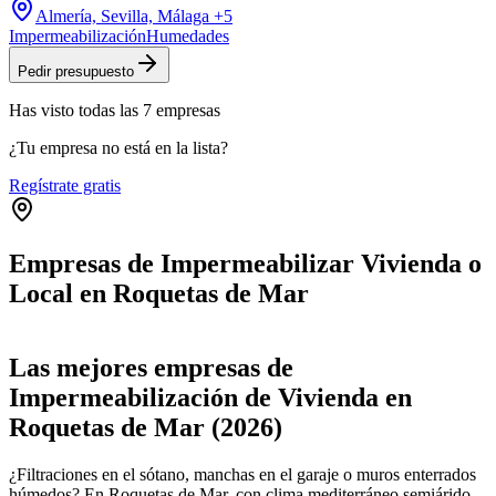
Almería, Sevilla, Málaga
+5
Impermeabilización
Humedades
Pedir presupuesto
Has visto
todas las
7
empresas
¿Tu empresa no está en la lista?
Regístrate gratis
Empresas de Impermeabilizar Vivienda o
Local en Roquetas de Mar
Leaflet
|
©
OpenStreetMap
+
Las mejores empresas de
−
Impermeabilización de Vivienda en
Roquetas de Mar (2026)
¿Filtraciones en el sótano, manchas en el garaje o muros enterrados
húmedos? En Roquetas de Mar, con clima mediterráneo semiárido