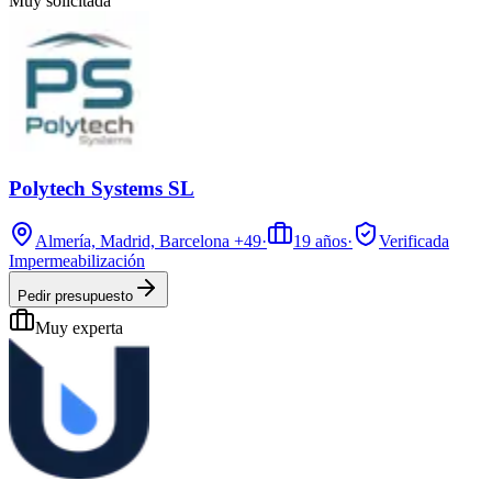
Muy solicitada
Polytech Systems SL
Almería, Madrid, Barcelona
+49
·
19
años
·
Verificada
Impermeabilización
Pedir presupuesto
Muy experta