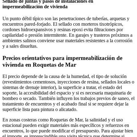
Sellado de juntas y pasos de instalaciones en
impermeabilización de vivienda
Un punto débil típico son las penetraciones de tuberías, arquetas y
encuentros pared-forjado. El sellado con morteros tixotrópicos,
cordones hidroexpansivos y resinas epoxi evita filtraciones por
capilaridad o presión intermitente. En garajes y trasteros próximos a
ambientes salinos conviene usar materiales resistentes a la corrosión
y a sales disueltas.
Precios orientativos para impermeabilización de
vivienda en Roquetas de Mar
El precio depende de la causa de la humedad, el tipo de solución
(revestimientos cementosos, inyecciones de resina, sellados locales o
sistemas de drenaje interior), la superficie a tratar, el estado del
soporte, la accesibilidad del espacio y si es necesaria maquinaria de
bombeo o secado. También influyen los trabajos previos de saneo, el
tratamiento de encuentros y el acabado final si se requiere dejar la
superficie lista para pintura o alicatado.
En zonas costeras como Roquetas de Mar, la salinidad y el uso
estacional pueden exigir materiales más específicos y refuerzos en
encuentros, lo que puede modificar el presupuesto. Para ajustar bien
el importe, es imprescindible una visita técnica que determine si