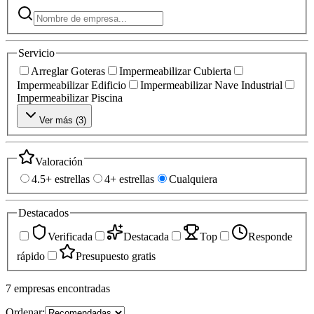
Servicio
Arreglar Goteras
Impermeabilizar Cubierta
Impermeabilizar Edificio
Impermeabilizar Nave Industrial
Impermeabilizar Piscina
Ver más (
3
)
Valoración
4.5+ estrellas
4+ estrellas
Cualquiera
Destacados
Verificada
Destacada
Top
Responde
rápido
Presupuesto gratis
7
empresas
encontradas
Ordenar: