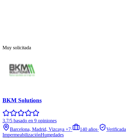
Muy solicitada
BKM Solutions
3.7/5 basado en 9 opiniones
Barcelona, Madrid, Vizcaya
+7
·
140
años
·
Verificada
Impermeabilización
Humedades