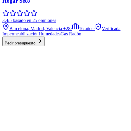
Hogar Seco
3.4/5 basado en 25 opiniones
Barcelona, Madrid, Valencia
+28
·
16
años
·
Verificada
Impermeabilización
Humedades
Gas Radón
Pedir presupuesto