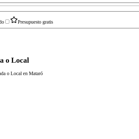
do
Presupuesto gratis
a o Local
enda o Local en Mataró