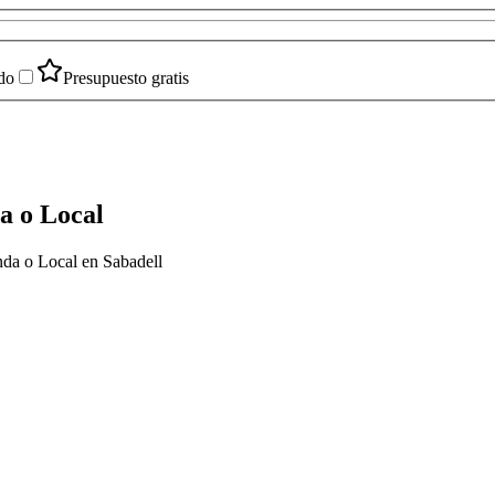
do
Presupuesto gratis
a o Local
nda o Local en Sabadell