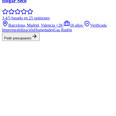
Hogar Seco
3.4/5 basado en 25 opiniones
Barcelona, Madrid, Valencia
+28
·
16
años
·
Verificada
Impermeabilización
Humedades
Gas Radón
Pedir presupuesto