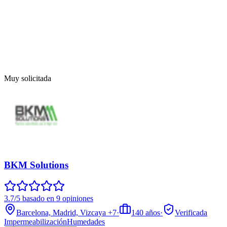
Muy solicitada
BKM Solutions
3.7/5 basado en 9 opiniones
Barcelona, Madrid, Vizcaya
+7
·
140
años
·
Verificada
Impermeabilización
Humedades