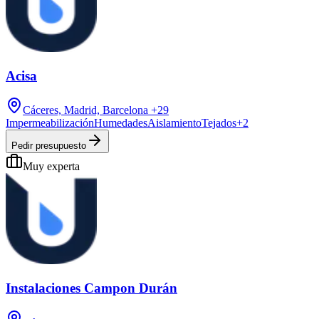
Acisa
Cáceres, Madrid, Barcelona
+29
Impermeabilización
Humedades
Aislamiento
Tejados
+
2
Pedir presupuesto
Muy experta
Instalaciones Campon Durán