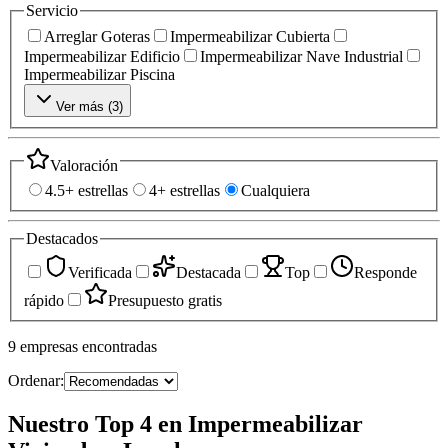
Servicio
Arreglar Goteras
Impermeabilizar Cubierta
Impermeabilizar Edificio
Impermeabilizar Nave Industrial
Impermeabilizar Piscina
Ver más (
3
)
Valoración
4.5+ estrellas
4+ estrellas
Cualquiera
Destacados
Verificada
Destacada
Top
Responde
rápido
Presupuesto gratis
9
empresas
encontradas
Ordenar:
Nuestro Top 4 en Impermeabilizar