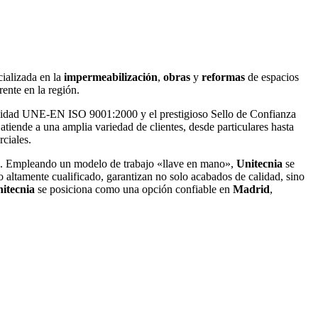
cializada en la
impermeabilización
,
obras
y
reformas
de espacios
ente en la región.
 calidad UNE-EN ISO 9001:2000 y el prestigioso Sello de Confianza
atiende a una amplia variedad de clientes, desde particulares hasta
ciales.
te. Empleando un modelo de trabajo «llave en mano»,
Unitecnia
se
o altamente cualificado, garantizan no solo acabados de calidad, sino
itecnia
se posiciona como una opción confiable en
Madrid
,