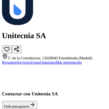
Unitecnia SA
C/ de la Constitucion, 12628940 Fuenlabrada (Madrid)
Resumen
Servicios
Zonas
Opiniones
Más información
Contactar con Unitecnia SA
Pedir presupuesto