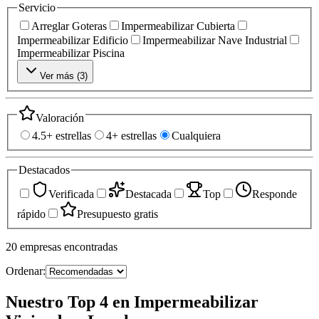
Servicio
Arreglar Goteras
Impermeabilizar Cubierta
Impermeabilizar Edificio
Impermeabilizar Nave Industrial
Impermeabilizar Piscina
Ver más (
3
)
Valoración
4.5+ estrellas
4+ estrellas
Cualquiera
Destacados
Verificada
Destacada
Top
Responde
rápido
Presupuesto gratis
20
empresas
encontradas
Ordenar:
Nuestro Top 4 en Impermeabilizar