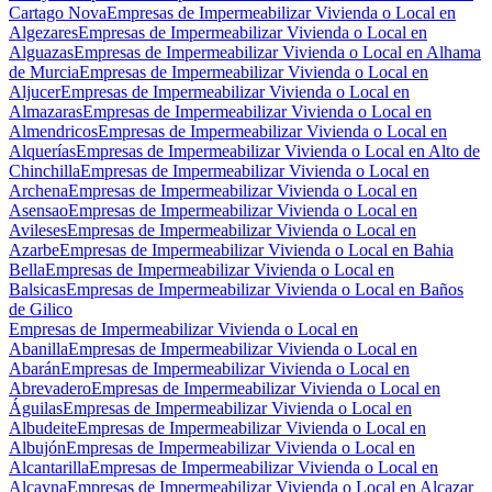
Cartago Nova
Empresas de Impermeabilizar Vivienda o Local en
Algezares
Empresas de Impermeabilizar Vivienda o Local en
Alguazas
Empresas de Impermeabilizar Vivienda o Local en Alhama
de Murcia
Empresas de Impermeabilizar Vivienda o Local en
Aljucer
Empresas de Impermeabilizar Vivienda o Local en
Almazaras
Empresas de Impermeabilizar Vivienda o Local en
Almendricos
Empresas de Impermeabilizar Vivienda o Local en
Alquerías
Empresas de Impermeabilizar Vivienda o Local en Alto de
Chinchilla
Empresas de Impermeabilizar Vivienda o Local en
Archena
Empresas de Impermeabilizar Vivienda o Local en
Asensao
Empresas de Impermeabilizar Vivienda o Local en
Avileses
Empresas de Impermeabilizar Vivienda o Local en
Azarbe
Empresas de Impermeabilizar Vivienda o Local en Bahia
Bella
Empresas de Impermeabilizar Vivienda o Local en
Balsicas
Empresas de Impermeabilizar Vivienda o Local en Baños
de Gilico
Empresas de Impermeabilizar Vivienda o Local en
Abanilla
Empresas de Impermeabilizar Vivienda o Local en
Abarán
Empresas de Impermeabilizar Vivienda o Local en
Abrevadero
Empresas de Impermeabilizar Vivienda o Local en
Águilas
Empresas de Impermeabilizar Vivienda o Local en
Albudeite
Empresas de Impermeabilizar Vivienda o Local en
Albujón
Empresas de Impermeabilizar Vivienda o Local en
Alcantarilla
Empresas de Impermeabilizar Vivienda o Local en
Alcayna
Empresas de Impermeabilizar Vivienda o Local en Alcazar