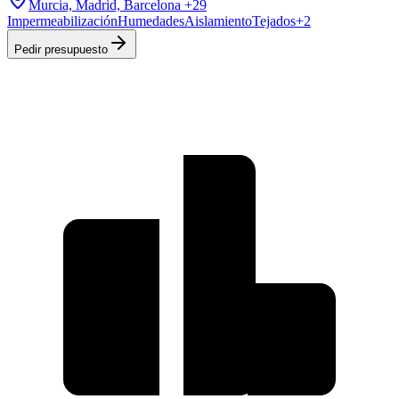
Murcia, Madrid, Barcelona
+29
Impermeabilización
Humedades
Aislamiento
Tejados
+
2
Pedir presupuesto