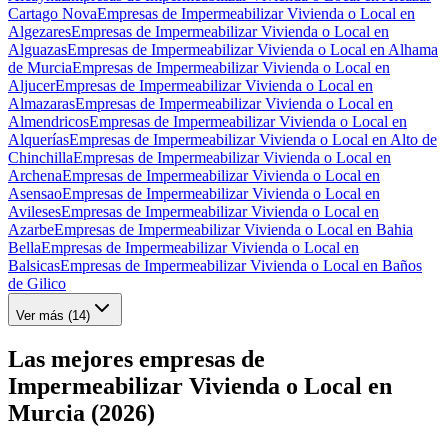
Cartago Nova
Empresas de Impermeabilizar Vivienda o Local en
Algezares
Empresas de Impermeabilizar Vivienda o Local en
Alguazas
Empresas de Impermeabilizar Vivienda o Local en Alhama
de Murcia
Empresas de Impermeabilizar Vivienda o Local en
Aljucer
Empresas de Impermeabilizar Vivienda o Local en
Almazaras
Empresas de Impermeabilizar Vivienda o Local en
Almendricos
Empresas de Impermeabilizar Vivienda o Local en
Alquerías
Empresas de Impermeabilizar Vivienda o Local en Alto de
Chinchilla
Empresas de Impermeabilizar Vivienda o Local en
Archena
Empresas de Impermeabilizar Vivienda o Local en
Asensao
Empresas de Impermeabilizar Vivienda o Local en
Avileses
Empresas de Impermeabilizar Vivienda o Local en
Azarbe
Empresas de Impermeabilizar Vivienda o Local en Bahia
Bella
Empresas de Impermeabilizar Vivienda o Local en
Balsicas
Empresas de Impermeabilizar Vivienda o Local en Baños
de Gilico
Ver más (
14
)
Las mejores empresas de
Impermeabilizar Vivienda o Local en
Murcia (2026)