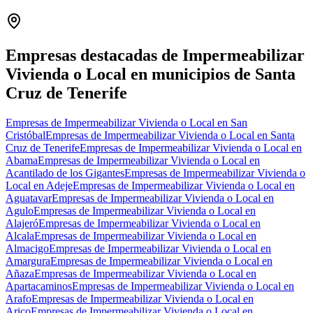
Leaflet
|
©
OpenStreetMap
+
−
Empresas destacadas de Impermeabilizar
Vivienda o Local en municipios de Santa
Cruz de Tenerife
Empresas de Impermeabilizar Vivienda o Local en San
Cristóbal
Empresas de Impermeabilizar Vivienda o Local en Santa
Cruz de Tenerife
Empresas de Impermeabilizar Vivienda o Local en
Abama
Empresas de Impermeabilizar Vivienda o Local en
Acantilado de los Gigantes
Empresas de Impermeabilizar Vivienda o
Local en Adeje
Empresas de Impermeabilizar Vivienda o Local en
Aguatavar
Empresas de Impermeabilizar Vivienda o Local en
Agulo
Empresas de Impermeabilizar Vivienda o Local en
Alajeró
Empresas de Impermeabilizar Vivienda o Local en
Alcala
Empresas de Impermeabilizar Vivienda o Local en
Almacigo
Empresas de Impermeabilizar Vivienda o Local en
Amargura
Empresas de Impermeabilizar Vivienda o Local en
Añaza
Empresas de Impermeabilizar Vivienda o Local en
Apartacaminos
Empresas de Impermeabilizar Vivienda o Local en
Arafo
Empresas de Impermeabilizar Vivienda o Local en
Arico
Empresas de Impermeabilizar Vivienda o Local en