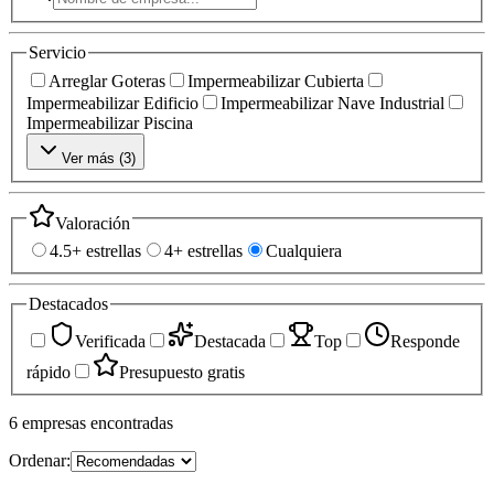
Servicio
Arreglar Goteras
Impermeabilizar Cubierta
Impermeabilizar Edificio
Impermeabilizar Nave Industrial
Impermeabilizar Piscina
Ver más (
3
)
Valoración
4.5+ estrellas
4+ estrellas
Cualquiera
Destacados
Verificada
Destacada
Top
Responde
rápido
Presupuesto gratis
6
empresas
encontradas
Ordenar: