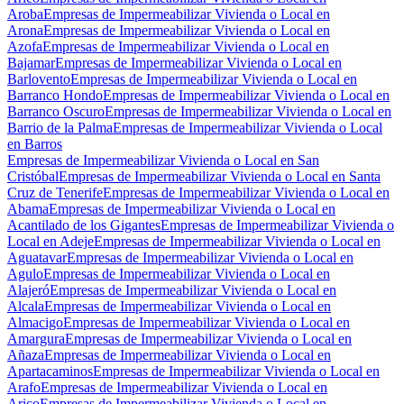
Aroba
Empresas de Impermeabilizar Vivienda o Local en
Arona
Empresas de Impermeabilizar Vivienda o Local en
Azofa
Empresas de Impermeabilizar Vivienda o Local en
Bajamar
Empresas de Impermeabilizar Vivienda o Local en
Barlovento
Empresas de Impermeabilizar Vivienda o Local en
Barranco Hondo
Empresas de Impermeabilizar Vivienda o Local en
Barranco Oscuro
Empresas de Impermeabilizar Vivienda o Local en
Barrio de la Palma
Empresas de Impermeabilizar Vivienda o Local
en Barros
Empresas de Impermeabilizar Vivienda o Local en San
Cristóbal
Empresas de Impermeabilizar Vivienda o Local en Santa
Cruz de Tenerife
Empresas de Impermeabilizar Vivienda o Local en
Abama
Empresas de Impermeabilizar Vivienda o Local en
Acantilado de los Gigantes
Empresas de Impermeabilizar Vivienda o
Local en Adeje
Empresas de Impermeabilizar Vivienda o Local en
Aguatavar
Empresas de Impermeabilizar Vivienda o Local en
Agulo
Empresas de Impermeabilizar Vivienda o Local en
Alajeró
Empresas de Impermeabilizar Vivienda o Local en
Alcala
Empresas de Impermeabilizar Vivienda o Local en
Almacigo
Empresas de Impermeabilizar Vivienda o Local en
Amargura
Empresas de Impermeabilizar Vivienda o Local en
Añaza
Empresas de Impermeabilizar Vivienda o Local en
Apartacaminos
Empresas de Impermeabilizar Vivienda o Local en
Arafo
Empresas de Impermeabilizar Vivienda o Local en
Arico
Empresas de Impermeabilizar Vivienda o Local en