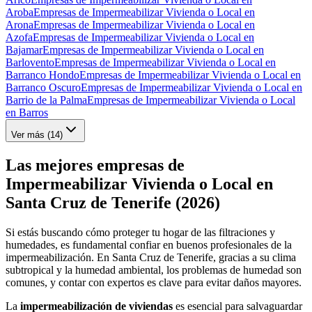
Aroba
Empresas de Impermeabilizar Vivienda o Local en
Arona
Empresas de Impermeabilizar Vivienda o Local en
Azofa
Empresas de Impermeabilizar Vivienda o Local en
Bajamar
Empresas de Impermeabilizar Vivienda o Local en
Barlovento
Empresas de Impermeabilizar Vivienda o Local en
Barranco Hondo
Empresas de Impermeabilizar Vivienda o Local en
Barranco Oscuro
Empresas de Impermeabilizar Vivienda o Local en
Barrio de la Palma
Empresas de Impermeabilizar Vivienda o Local
en Barros
Ver más (
14
)
Las mejores empresas de
Impermeabilizar Vivienda o Local en
Santa Cruz de Tenerife (2026)
Si estás buscando cómo proteger tu hogar de las filtraciones y
humedades, es fundamental confiar en buenos profesionales de la
impermeabilización. En Santa Cruz de Tenerife, gracias a su clima
subtropical y la humedad ambiental, los problemas de humedad son
comunes, y contar con expertos es clave para evitar daños mayores.
La
impermeabilización de viviendas
es esencial para salvaguardar