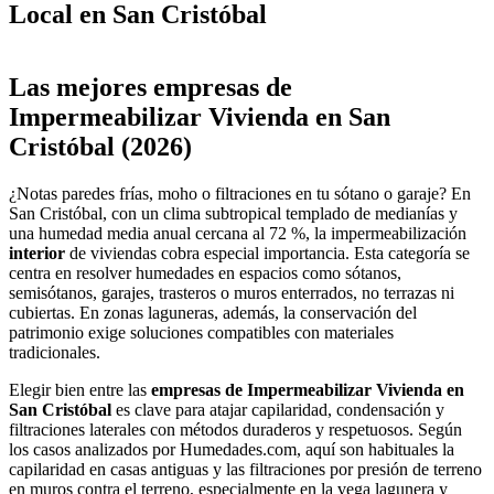
Local en San Cristóbal
Leaflet
|
©
OpenStreetMap
+
Las mejores empresas de
−
Impermeabilizar Vivienda en San
Cristóbal (2026)
¿Notas paredes frías, moho o filtraciones en tu sótano o garaje? En
San Cristóbal, con un clima subtropical templado de medianías y
una humedad media anual cercana al 72 %, la impermeabilización
interior
de viviendas cobra especial importancia. Esta categoría se
centra en resolver humedades en espacios como sótanos,
semisótanos, garajes, trasteros o muros enterrados, no terrazas ni
cubiertas. En zonas laguneras, además, la conservación del
patrimonio exige soluciones compatibles con materiales
tradicionales.
Elegir bien entre las
empresas de Impermeabilizar Vivienda en
San Cristóbal
es clave para atajar capilaridad, condensación y
filtraciones laterales con métodos duraderos y respetuosos. Según
los casos analizados por Humedades.com, aquí son habituales la
capilaridad en casas antiguas y las filtraciones por presión de terreno
en muros contra el terreno, especialmente en la vega lagunera y