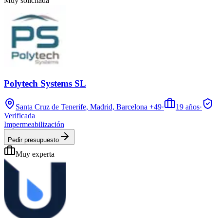
Muy solicitada
Polytech Systems SL
Santa Cruz de Tenerife, Madrid, Barcelona
+49
·
19
años
·
Verificada
Impermeabilización
Pedir presupuesto
Muy experta