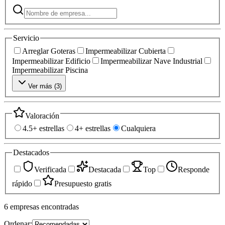
Servicio
Arreglar Goteras
Impermeabilizar Cubierta
Impermeabilizar Edificio
Impermeabilizar Nave Industrial
Impermeabilizar Piscina
Ver más (
3
)
Valoración
4.5+ estrellas
4+ estrellas
Cualquiera
Destacados
Verificada
Destacada
Top
Responde
rápido
Presupuesto gratis
6
empresas
encontradas
Ordenar: