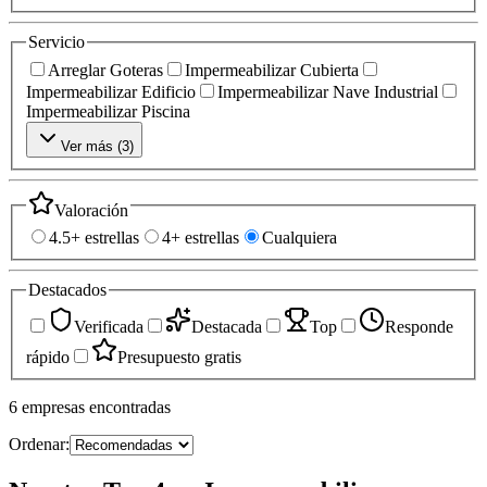
Servicio
Arreglar Goteras
Impermeabilizar Cubierta
Impermeabilizar Edificio
Impermeabilizar Nave Industrial
Impermeabilizar Piscina
Ver más (
3
)
Valoración
4.5+ estrellas
4+ estrellas
Cualquiera
Destacados
Verificada
Destacada
Top
Responde
rápido
Presupuesto gratis
6
empresas
encontradas
Ordenar: