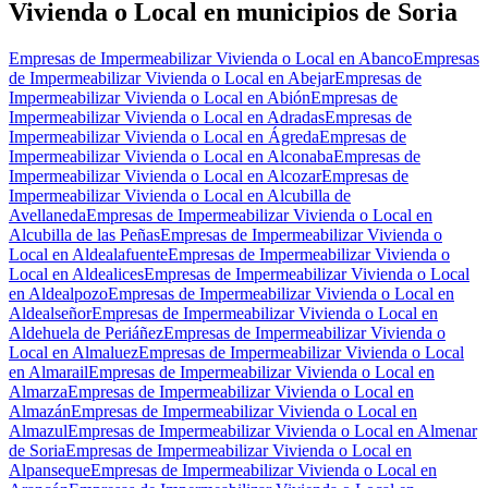
Vivienda o Local en municipios de Soria
Empresas de Impermeabilizar Vivienda o Local en Abanco
Empresas
de Impermeabilizar Vivienda o Local en Abejar
Empresas de
Impermeabilizar Vivienda o Local en Abión
Empresas de
Impermeabilizar Vivienda o Local en Adradas
Empresas de
Impermeabilizar Vivienda o Local en Ágreda
Empresas de
Impermeabilizar Vivienda o Local en Alconaba
Empresas de
Impermeabilizar Vivienda o Local en Alcozar
Empresas de
Impermeabilizar Vivienda o Local en Alcubilla de
Avellaneda
Empresas de Impermeabilizar Vivienda o Local en
Alcubilla de las Peñas
Empresas de Impermeabilizar Vivienda o
Local en Aldealafuente
Empresas de Impermeabilizar Vivienda o
Local en Aldealices
Empresas de Impermeabilizar Vivienda o Local
en Aldealpozo
Empresas de Impermeabilizar Vivienda o Local en
Aldealseñor
Empresas de Impermeabilizar Vivienda o Local en
Aldehuela de Periáñez
Empresas de Impermeabilizar Vivienda o
Local en Almaluez
Empresas de Impermeabilizar Vivienda o Local
en Almarail
Empresas de Impermeabilizar Vivienda o Local en
Almarza
Empresas de Impermeabilizar Vivienda o Local en
Almazán
Empresas de Impermeabilizar Vivienda o Local en
Almazul
Empresas de Impermeabilizar Vivienda o Local en Almenar
de Soria
Empresas de Impermeabilizar Vivienda o Local en
Alpanseque
Empresas de Impermeabilizar Vivienda o Local en