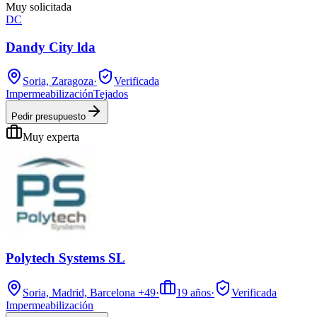
Muy solicitada
DC
Dandy City lda
Soria, Zaragoza
·
Verificada
Impermeabilización
Tejados
Pedir presupuesto
Muy experta
Polytech Systems SL
Soria, Madrid, Barcelona
+49
·
19
años
·
Verificada
Impermeabilización