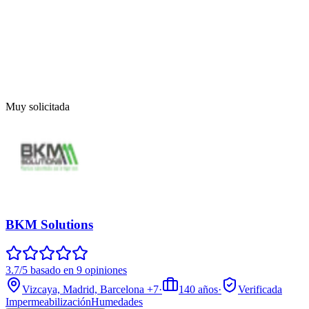
Muy solicitada
BKM Solutions
3.7/5 basado en 9 opiniones
Vizcaya, Madrid, Barcelona
+7
·
140
años
·
Verificada
Impermeabilización
Humedades