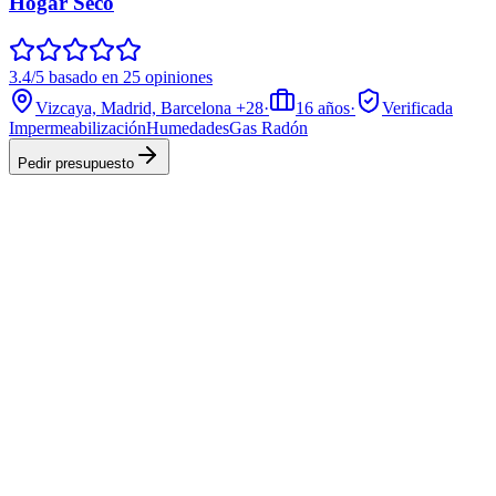
Hogar Seco
3.4/5 basado en 25 opiniones
Vizcaya, Madrid, Barcelona
+28
·
16
años
·
Verificada
Impermeabilización
Humedades
Gas Radón
Pedir presupuesto