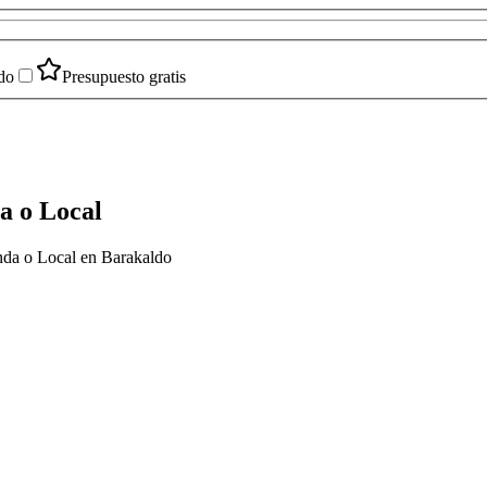
do
Presupuesto gratis
a o Local
enda o Local en Barakaldo