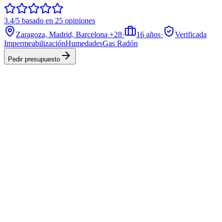
3.4/5 basado en 25 opiniones
Zaragoza, Madrid, Barcelona
+28
·
16
años
·
Verificada
Impermeabilización
Humedades
Gas Radón
Pedir presupuesto