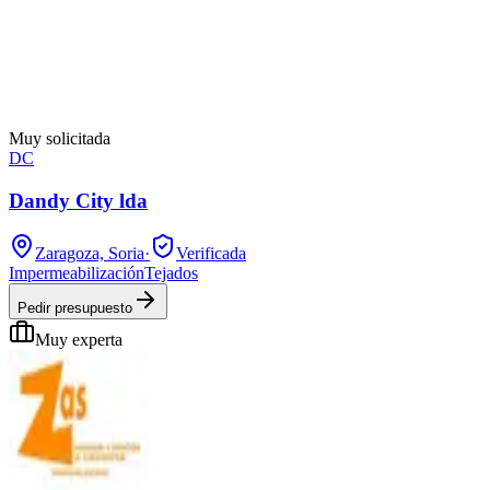
Muy solicitada
DC
Dandy City lda
Zaragoza, Soria
·
Verificada
Impermeabilización
Tejados
Pedir presupuesto
Muy experta