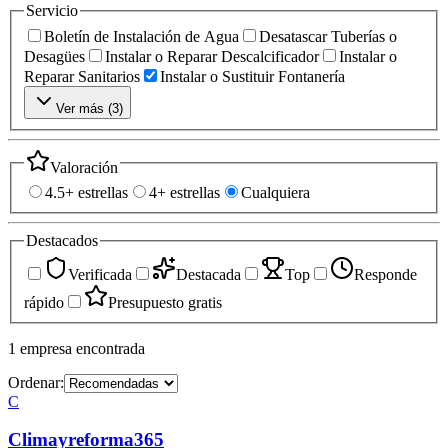
Servicio
Boletín de Instalación de Agua
Desatascar Tuberías o
Desagües
Instalar o Reparar Descalcificador
Instalar o
Reparar Sanitarios
Instalar o Sustituir Fontanería
Ver más (
3
)
Valoración
4.5+ estrellas
4+ estrellas
Cualquiera
Destacados
Verificada
Destacada
Top
Responde
rápido
Presupuesto gratis
1
empresa
encontrada
Ordenar:
C
Climayreforma365