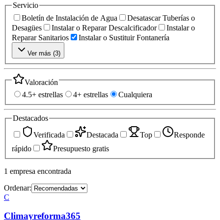
Servicio
Boletín de Instalación de Agua
Desatascar Tuberías o
Desagües
Instalar o Reparar Descalcificador
Instalar o
Reparar Sanitarios
Instalar o Sustituir Fontanería
Ver más (
3
)
Valoración
4.5+ estrellas
4+ estrellas
Cualquiera
Destacados
Verificada
Destacada
Top
Responde
rápido
Presupuesto gratis
1
empresa
encontrada
Ordenar:
C
Climayreforma365