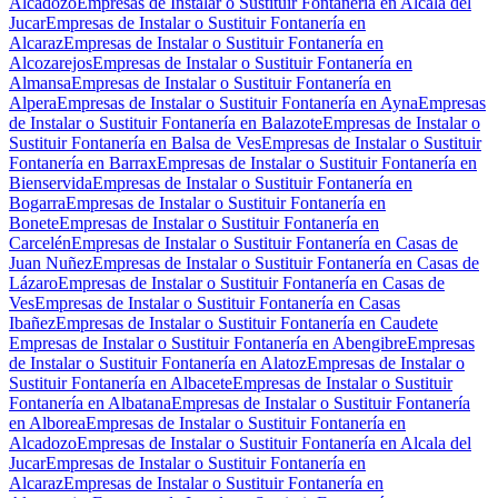
Alcadozo
Empresas de Instalar o Sustituir Fontanería en Alcala del
Jucar
Empresas de Instalar o Sustituir Fontanería en
Alcaraz
Empresas de Instalar o Sustituir Fontanería en
Alcozarejos
Empresas de Instalar o Sustituir Fontanería en
Almansa
Empresas de Instalar o Sustituir Fontanería en
Alpera
Empresas de Instalar o Sustituir Fontanería en Ayna
Empresas
de Instalar o Sustituir Fontanería en Balazote
Empresas de Instalar o
Sustituir Fontanería en Balsa de Ves
Empresas de Instalar o Sustituir
Fontanería en Barrax
Empresas de Instalar o Sustituir Fontanería en
Bienservida
Empresas de Instalar o Sustituir Fontanería en
Bogarra
Empresas de Instalar o Sustituir Fontanería en
Bonete
Empresas de Instalar o Sustituir Fontanería en
Carcelén
Empresas de Instalar o Sustituir Fontanería en Casas de
Juan Nuñez
Empresas de Instalar o Sustituir Fontanería en Casas de
Lázaro
Empresas de Instalar o Sustituir Fontanería en Casas de
Ves
Empresas de Instalar o Sustituir Fontanería en Casas
Ibañez
Empresas de Instalar o Sustituir Fontanería en Caudete
Empresas de Instalar o Sustituir Fontanería en Abengibre
Empresas
de Instalar o Sustituir Fontanería en Alatoz
Empresas de Instalar o
Sustituir Fontanería en Albacete
Empresas de Instalar o Sustituir
Fontanería en Albatana
Empresas de Instalar o Sustituir Fontanería
en Alborea
Empresas de Instalar o Sustituir Fontanería en
Alcadozo
Empresas de Instalar o Sustituir Fontanería en Alcala del
Jucar
Empresas de Instalar o Sustituir Fontanería en
Alcaraz
Empresas de Instalar o Sustituir Fontanería en