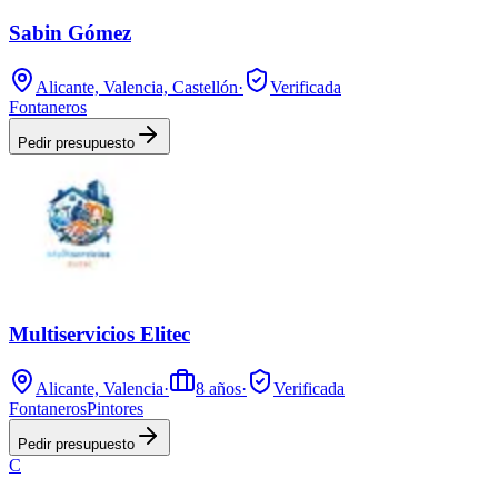
Sabin Gómez
Alicante, Valencia, Castellón
·
Verificada
Fontaneros
Pedir presupuesto
Multiservicios Elitec
Alicante, Valencia
·
8
años
·
Verificada
Fontaneros
Pintores
Pedir presupuesto
C