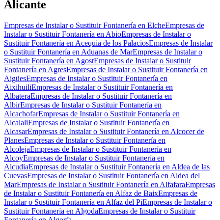
Alicante
Empresas de Instalar o Sustituir Fontanería en Elche
Empresas de
Instalar o Sustituir Fontanería en Abio
Empresas de Instalar o
Sustituir Fontanería en Acequia de los Palacios
Empresas de Instalar
o Sustituir Fontanería en Aduanas de Mar
Empresas de Instalar o
Sustituir Fontanería en Agost
Empresas de Instalar o Sustituir
Fontanería en Agres
Empresas de Instalar o Sustituir Fontanería en
Aigües
Empresas de Instalar o Sustituir Fontanería en
Aixihuili
Empresas de Instalar o Sustituir Fontanería en
Albatera
Empresas de Instalar o Sustituir Fontanería en
Albir
Empresas de Instalar o Sustituir Fontanería en
Alcachofar
Empresas de Instalar o Sustituir Fontanería en
Alcalali
Empresas de Instalar o Sustituir Fontanería en
Alcasar
Empresas de Instalar o Sustituir Fontanería en Alcocer de
Planes
Empresas de Instalar o Sustituir Fontanería en
Alcoleja
Empresas de Instalar o Sustituir Fontanería en
Alcoy
Empresas de Instalar o Sustituir Fontanería en
Alcudia
Empresas de Instalar o Sustituir Fontanería en Aldea de las
Cuevas
Empresas de Instalar o Sustituir Fontanería en Aldea del
Mar
Empresas de Instalar o Sustituir Fontanería en Alfafara
Empresas
de Instalar o Sustituir Fontanería en Alfaz de Baix
Empresas de
Instalar o Sustituir Fontanería en Alfaz del Pi
Empresas de Instalar o
Sustituir Fontanería en Algoda
Empresas de Instalar o Sustituir
Fontanería en Algorfa