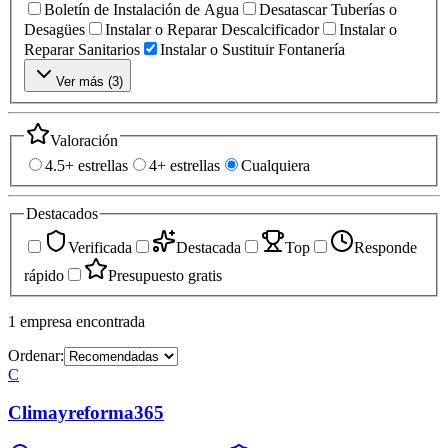
Boletín de Instalación de Agua
Desatascar Tuberías o
Desagües
Instalar o Reparar Descalcificador
Instalar o
Reparar Sanitarios
Instalar o Sustituir Fontanería
Ver más (
3
)
Valoración
4.5+ estrellas
4+ estrellas
Cualquiera
Destacados
Verificada
Destacada
Top
Responde
rápido
Presupuesto gratis
1
empresa
encontrada
Ordenar:
C
Climayreforma365