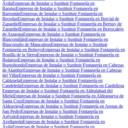
Ávila
Empresas de Instalar o Sustituir Fontanería en
Barajas
Empresas de Instalar o Sustituir Fontanería en
Barromán
Empresas de Instalar o Sustituir Fontanería en
Becedas
Empresas de Instalar o Sustituir Fontanería en Bercial de
Zapardiel
Empresas de Instalar o Sustituir Fontanería en Bernuy de
Zapardiel
Empresas de Instalar o Sustituir Fontanería en Berrocalejo
de Aragona
Empresas de Instalar o Sustituir Fontanería en
Blascomillán
Empresas de Instalar o Sustituir Fontanería en
Blasconuño de Matacabras
Empresas de Instalar o Sustituir
Fontanería en Bohoyo
Empresas de Instalar o Sustituir Fontanería en
Bonilla de la Sierra
Empresas de Instalar o Sustituir Fontanería en
Bularros
Empresas de Instalar o Sustituir Fontanería en
Burgohondo
Empresas de Instalar o Sustituir Fontanería en Cabezas
de Alambre
Empresas de Instalar o Sustituir Fontanería en Cabezas
del Villar
Empresas de Instalar o Sustituir Fontanería en
Cabizuela
Empresas de Instalar o Sustituir Fontanería en
Candeleda
Empresas de Instalar o Sustituir Fontanería en Cardeñosa
Empresas de Instalar o Sustituir Fontanería en Aldealabad del
Mirón
Empresas de Instalar o Sustituir Fontanería en Aldeanueva de
Santa Cruz
Empresas de Instalar o Sustituir Fontanería en
Aldeavieja
Empresas de Instalar o Sustituir Fontanería en Arenas de
San Pedro
Empresas de Instalar o Sustituir Fontanería en
Arévalo
Empresas de Instalar o Sustituir Fontanería en
Avellaneda
Empresas de Instalar o Sustituir Fontanería en
Ávila
Empresas de Instalar o Sustituir Fontanería en