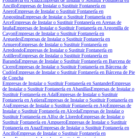
Fontanería en Anaz
Empresas de Instalar o Sustituir Fontanería en
Ancillo
Empresas de Instalar o Sustituir Fontanería en
Anero
Empresas de Instalar o Sustituir Fontanería en
Angostina
Empresas de Instalar o Sustituir Fontanería en
Arce
Empresas de Instalar o Sustituir Fontanería en Arenas de
Iguña
Empresas de Instalar o Sustituir Fontanería en Argomilla de
Cayon
Empresas de Instalar o Sustituir Fontanería en
Arguedes
Empresas de Instalar o Sustituir Fontanería en
Arnuero
Empresas de Instalar o Sustituir Fontanería en
Arredondo
Empresas de Instalar o Sustituir Fontanería en
Astillero
Empresas de Instalar o Sustituir Fontanería en
Baranda
Empresas de Instalar o Sustituir Fontanería en Barcena de
Cicero
Empresas de Instalar o Sustituir Fontanería en Bárcena de
Cudón
Empresas de Instalar o Sustituir Fontanería en Bárcena de Pie
de Concha
Empresas de Instalar o Sustituir Fontanería en Santander
Empresas
de Instalar o Sustituir Fontanería en Abanillas
Empresas de Instalar o
Sustituir Fontanería en Adal
Empresas de Instalar o Sustituir
Fontanería en Agüera
Empresas de Instalar o Sustituir Fontanería en
Aja
Empresas de Instalar o Sustituir Fontanería en Ajo
Empresas de
Instalar o Sustituir Fontanería en Alceda
Empresas de Instalar o
Sustituir Fontanería en Alfoz de Lloredo
Empresas de Instalar o
Sustituir Fontanería en Ampuero
Empresas de Instalar o Sustituir
Fontanería en Anaz
Empresas de Instalar o Sustituir Fontanería en
Ancillo
Empresas de Instalar o Sustituir Fontanería en