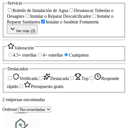
Servicio
Boletín de Instalación de Agua
Desatascar Tuberías o
Desagües
Instalar o Reparar Descalcificador
Instalar o
Reparar Sanitarios
Instalar o Sustituir Fontanería
Ver más (
3
)
Valoración
4.5+ estrellas
4+ estrellas
Cualquiera
Destacados
Verificada
Destacada
Top
Responde
rápido
Presupuesto gratis
2
empresas
encontradas
Ordenar: