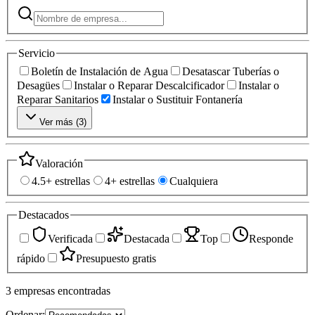
Servicio
Boletín de Instalación de Agua
Desatascar Tuberías o
Desagües
Instalar o Reparar Descalcificador
Instalar o
Reparar Sanitarios
Instalar o Sustituir Fontanería
Ver más (
3
)
Valoración
4.5+ estrellas
4+ estrellas
Cualquiera
Destacados
Verificada
Destacada
Top
Responde
rápido
Presupuesto gratis
3
empresas
encontradas
Ordenar: