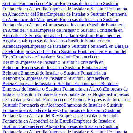
Sustituir Fontanería en Algarra
Empresas de Instalar o Sustituir
Fontanería en Aliaguilla
Empresas de Instalar o Sustituir Fontanería
en Almodóvar del Pinar
Empresas de Instalar o Sustituir Fontanería
en Almonacid del Marquesado
Empresas de Instalar o Sustituir
Fontanería en Altarejos
Empresas de Instalar o Sustituir Fontanería
en Arcas del Villar
Empresas de Instalar o Sustituir Fontanería en
Arcos de la Sierra
Empresas de Instalar o Sustituir Fontanería en
Arguisuelas
Empresas de Instalar o Sustituir Fontanería en
Arrancacepas
Empresas de Instalar o Sustituir Fontanería en Barajas
de Melo
Empresas de Instalar o Sustituir Fontanería en Barchín del
Hoyo
Empresas de Instalar o Sustituir Fontanería en
Beamud
Empresas de Instalar o Sustituir Fontanería en
Belinchón
Empresas de Instalar o Sustituir Fontanería en
Belmonte
Empresas de Instalar o Sustituir Fontanería en
Belmontejo
Empresas de Instalar o Sustituir Fontanería en
Beteta
Empresas de Instalar o Sustituir Fontanería en Boniches
Empresas de Instalar o Sustituir Fontanería en Alarcón
Empresas de
Instalar o Sustituir Fontanería en Albalate de las Nogueras
Empresas
de Instalar o Sustituir Fontanería en Albendea
Empresas de Instalar o
Sustituir Fontanería en Alcahozo
Empresas de Instalar o Sustituir
Fontanería en Alcalá de la Vega
Empresas de Instalar o Sustituir
Fontanería en Alcázar del Rey
Empresas de Instalar o Sustituir
Fontanería en Alconchel de la Estrella
Empresas de Instalar o
Sustituir Fontanería en Algarra
Empresas de Instalar o Sustituir
Fontanería en Aliaguilla
Empresas de Instalar o Sustituir Fontanería