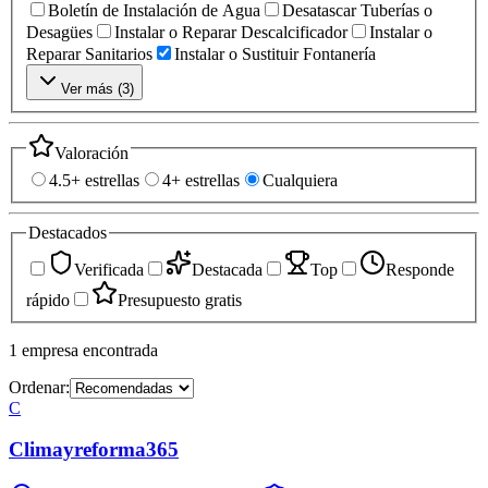
Boletín de Instalación de Agua
Desatascar Tuberías o
Desagües
Instalar o Reparar Descalcificador
Instalar o
Reparar Sanitarios
Instalar o Sustituir Fontanería
Ver más (
3
)
Valoración
4.5+ estrellas
4+ estrellas
Cualquiera
Destacados
Verificada
Destacada
Top
Responde
rápido
Presupuesto gratis
1
empresa
encontrada
Ordenar:
C
Climayreforma365