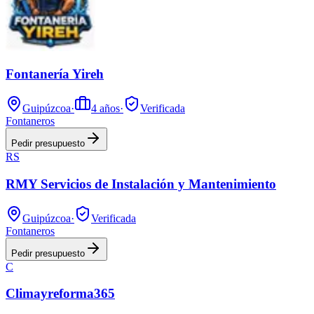
Fontanería Yireh
Guipúzcoa
·
4
años
·
Verificada
Fontaneros
Pedir presupuesto
RS
RMY Servicios de Instalación y Mantenimiento
Guipúzcoa
·
Verificada
Fontaneros
Pedir presupuesto
C
Climayreforma365