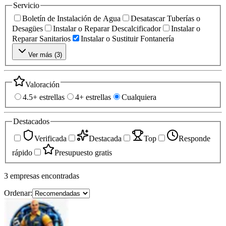
Servicio
Boletín de Instalación de Agua
Desatascar Tuberías o
Desagües
Instalar o Reparar Descalcificador
Instalar o
Reparar Sanitarios
Instalar o Sustituir Fontanería
Ver más (
3
)
Valoración
4.5+ estrellas
4+ estrellas
Cualquiera
Destacados
Verificada
Destacada
Top
Responde
rápido
Presupuesto gratis
3
empresas
encontradas
Ordenar: