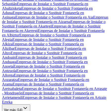
Sebastián
Empresas de Instalar o Sustituir Fontanería en
Abaltzisketa
Empresas de Instalar o Sustituir Fontanería en
Aduna
Empresas de Instalar o Sustituir Fontanería en
Aginaga
Empresas de Instalar o Sustituir Fontanería en Aia
Empresas
de Instalar o Sustituir Fontanería en Aizarna
Empresas de Instalar o
Sustituir Fontanería en Akartegi
Empresas de Instalar o Sustituir
Fontanería en Akerregi
Empresas de Instalar o Sustituir Fontanería
en Albiztur
Empresas de Instalar o Sustituir Fontanería en
Alegia
Empresas de Instalar o Sustituir Fontanería en
Alkiza
Empresas de Instalar o Sustituir Fontanería en
Altzibar
Empresas de Instalar o Sustituir Fontanería en
Altzo
Empresas de Instalar o Sustituir Fontanería en
Andoain
Empresas de Instalar o Sustituir Fontanería en
Anduaga
Empresas de Instalar o Sustituir Fontanería en
Anoeta
Empresas de Instalar o Sustituir Fontanería en
Antzuola
Empresas de Instalar o Sustituir Fontanería en
Añorga
Empresas de Instalar o Sustituir Fontanería en
Aozaratza
Empresas de Instalar o Sustituir Fontanería en
Arama
Empresas de Instalar o Sustituir Fontanería en
Aretxabaleta
Empresas de Instalar o Sustituir Fontanería en Arrasate
- Mondragón
Empresas de Instalar o Sustituir Fontanería en
Arrietamendi
Empresas de Instalar o Sustituir Fontanería en Artzain
Erreka
Ver más (
14
)