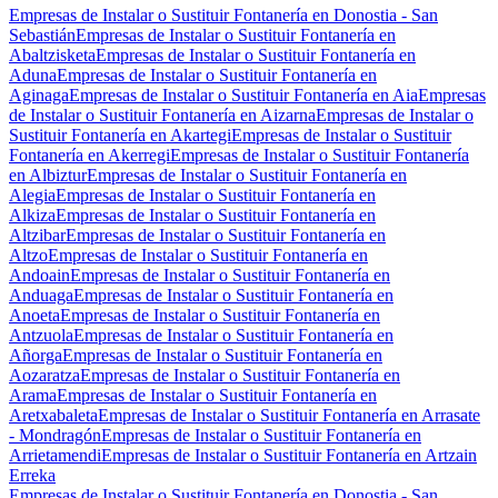
Empresas de Instalar o Sustituir Fontanería en Donostia - San
Sebastián
Empresas de Instalar o Sustituir Fontanería en
Abaltzisketa
Empresas de Instalar o Sustituir Fontanería en
Aduna
Empresas de Instalar o Sustituir Fontanería en
Aginaga
Empresas de Instalar o Sustituir Fontanería en Aia
Empresas
de Instalar o Sustituir Fontanería en Aizarna
Empresas de Instalar o
Sustituir Fontanería en Akartegi
Empresas de Instalar o Sustituir
Fontanería en Akerregi
Empresas de Instalar o Sustituir Fontanería
en Albiztur
Empresas de Instalar o Sustituir Fontanería en
Alegia
Empresas de Instalar o Sustituir Fontanería en
Alkiza
Empresas de Instalar o Sustituir Fontanería en
Altzibar
Empresas de Instalar o Sustituir Fontanería en
Altzo
Empresas de Instalar o Sustituir Fontanería en
Andoain
Empresas de Instalar o Sustituir Fontanería en
Anduaga
Empresas de Instalar o Sustituir Fontanería en
Anoeta
Empresas de Instalar o Sustituir Fontanería en
Antzuola
Empresas de Instalar o Sustituir Fontanería en
Añorga
Empresas de Instalar o Sustituir Fontanería en
Aozaratza
Empresas de Instalar o Sustituir Fontanería en
Arama
Empresas de Instalar o Sustituir Fontanería en
Aretxabaleta
Empresas de Instalar o Sustituir Fontanería en Arrasate
- Mondragón
Empresas de Instalar o Sustituir Fontanería en
Arrietamendi
Empresas de Instalar o Sustituir Fontanería en Artzain
Erreka
Empresas de Instalar o Sustituir Fontanería en Donostia - San