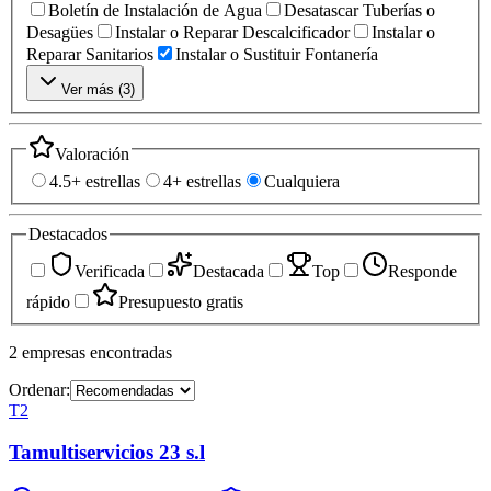
Boletín de Instalación de Agua
Desatascar Tuberías o
Desagües
Instalar o Reparar Descalcificador
Instalar o
Reparar Sanitarios
Instalar o Sustituir Fontanería
Ver más (
3
)
Valoración
4.5+ estrellas
4+ estrellas
Cualquiera
Destacados
Verificada
Destacada
Top
Responde
rápido
Presupuesto gratis
2
empresas
encontradas
Ordenar:
T2
Tamultiservicios 23 s.l