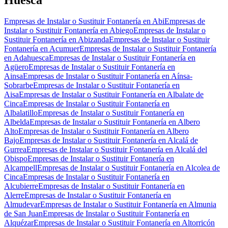
Empresas de Instalar o Sustituir Fontanería en Abi
Empresas de
Instalar o Sustituir Fontanería en Abiego
Empresas de Instalar o
Sustituir Fontanería en Abizanda
Empresas de Instalar o Sustituir
Fontanería en Acumuer
Empresas de Instalar o Sustituir Fontanería
en Adahuesca
Empresas de Instalar o Sustituir Fontanería en
Agüero
Empresas de Instalar o Sustituir Fontanería en
Ainsa
Empresas de Instalar o Sustituir Fontanería en Aínsa-
Sobrarbe
Empresas de Instalar o Sustituir Fontanería en
Aisa
Empresas de Instalar o Sustituir Fontanería en Albalate de
Cinca
Empresas de Instalar o Sustituir Fontanería en
Albalatillo
Empresas de Instalar o Sustituir Fontanería en
Albelda
Empresas de Instalar o Sustituir Fontanería en Albero
Alto
Empresas de Instalar o Sustituir Fontanería en Albero
Bajo
Empresas de Instalar o Sustituir Fontanería en Alcalá de
Gurrea
Empresas de Instalar o Sustituir Fontanería en Alcalá del
Obispo
Empresas de Instalar o Sustituir Fontanería en
Alcampell
Empresas de Instalar o Sustituir Fontanería en Alcolea de
Cinca
Empresas de Instalar o Sustituir Fontanería en
Alcubierre
Empresas de Instalar o Sustituir Fontanería en
Alerre
Empresas de Instalar o Sustituir Fontanería en
Almudevar
Empresas de Instalar o Sustituir Fontanería en Almunia
de San Juan
Empresas de Instalar o Sustituir Fontanería en
Alquézar
Empresas de Instalar o Sustituir Fontanería en Altorricón