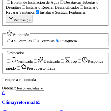
Boletín de Instalación de Agua
Desatascar Tuberías o
Desagües
Instalar o Reparar Descalcificador
Instalar o
Reparar Sanitarios
Instalar o Sustituir Fontanería
Ver más (
3
)
Valoración
4.5+ estrellas
4+ estrellas
Cualquiera
Destacados
Verificada
Destacada
Top
Responde
rápido
Presupuesto gratis
1
empresa
encontrada
Ordenar:
C
Climayreforma365