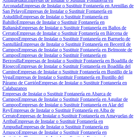
Antigüedad
Empresas de Instalar o Sustituir Fontanería en
Arconada
Empresas de Instalar o Sustituir Fontanería en Arenillas de
San Pelayo
Empresas de Instalar o Sustituir Fontanería en
Astudillo
Empresas de Instalar o Sustituir Fontanería en
Bahillo
Empresas de Instalar o Sustituir Fontanería en
Baltanás
Empresas de Instalar o Sustituir Fontanería en Baños de
Cerrato
Empresas de Instalar o Sustituir Fontanería en Bárcena de
Campos
Empresas de Instalar o Sustituir Fontanería en Barruelo de
Santullán
Empresas de Instalar o Sustituir Fontanería en Becerril de
Campos
Empresas de Instalar o Sustituir Fontanería en Belmonte de
Campos
Empresas de Instalar o Sustituir Fontanería en
Berzosilla
Empresas de Instalar o Sustituir Fontanería en Boadilla de
Rioseco
Empresas de Instalar o Sustituir Fontanería en Boadilla del
Camino
Empresas de Instalar o Sustituir Fontanería en Bustillo de la
Vega
Empresas de Instalar o Sustituir Fontanería en Bustillo del
Páramo de Carrión
Empresas de Instalar o Sustituir Fontanería en
Calabazanos
Empresas de Instalar o Sustituir Fontanería en Abarca de
Campos
Empresas de Instalar o Sustituir Fontanería en Aguilar de
Campoo
Empresas de Instalar o Sustituir Fontanería en Alar del
Rey
Empresas de Instalar o Sustituir Fontanería en Alba de
Cerrato
Empresas de Instalar o Sustituir Fontanería en Amayuelas de
Arriba
Empresas de Instalar o Sustituir Fontanería en
Ampudia
Empresas de Instalar o Sustituir Fontanería en
Amusco
Empresas de Instalar o Sustituir Fontanería en