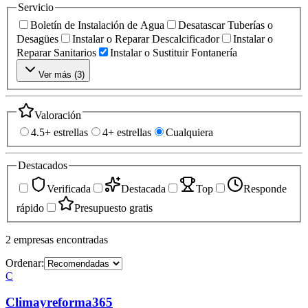
Servicio
Boletín de Instalación de Agua
Desatascar Tuberías o
Desagües
Instalar o Reparar Descalcificador
Instalar o
Reparar Sanitarios
Instalar o Sustituir Fontanería
Ver más (
3
)
Valoración
4.5+ estrellas
4+ estrellas
Cualquiera
Destacados
Verificada
Destacada
Top
Responde
rápido
Presupuesto gratis
2
empresas
encontradas
Ordenar:
C
Climayreforma365