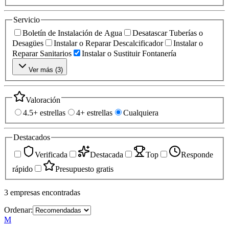
Servicio
Boletín de Instalación de Agua
Desatascar Tuberías o
Desagües
Instalar o Reparar Descalcificador
Instalar o
Reparar Sanitarios
Instalar o Sustituir Fontanería
Ver más (
3
)
Valoración
4.5+ estrellas
4+ estrellas
Cualquiera
Destacados
Verificada
Destacada
Top
Responde
rápido
Presupuesto gratis
3
empresas
encontradas
Ordenar:
M