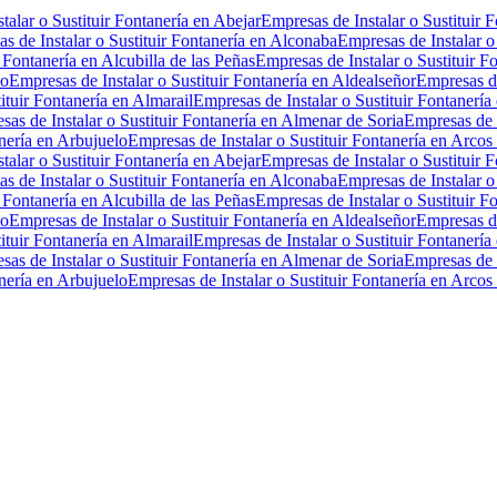
talar o Sustituir Fontanería en Abejar
Empresas de Instalar o Sustituir 
s de Instalar o Sustituir Fontanería en Alconaba
Empresas de Instalar o
 Fontanería en Alcubilla de las Peñas
Empresas de Instalar o Sustituir F
zo
Empresas de Instalar o Sustituir Fontanería en Aldealseñor
Empresas de
ituir Fontanería en Almarail
Empresas de Instalar o Sustituir Fontanerí
sas de Instalar o Sustituir Fontanería en Almenar de Soria
Empresas de I
anería en Arbujuelo
Empresas de Instalar o Sustituir Fontanería en Arcos
talar o Sustituir Fontanería en Abejar
Empresas de Instalar o Sustituir 
s de Instalar o Sustituir Fontanería en Alconaba
Empresas de Instalar o
 Fontanería en Alcubilla de las Peñas
Empresas de Instalar o Sustituir F
zo
Empresas de Instalar o Sustituir Fontanería en Aldealseñor
Empresas de
ituir Fontanería en Almarail
Empresas de Instalar o Sustituir Fontanerí
sas de Instalar o Sustituir Fontanería en Almenar de Soria
Empresas de I
anería en Arbujuelo
Empresas de Instalar o Sustituir Fontanería en Arcos