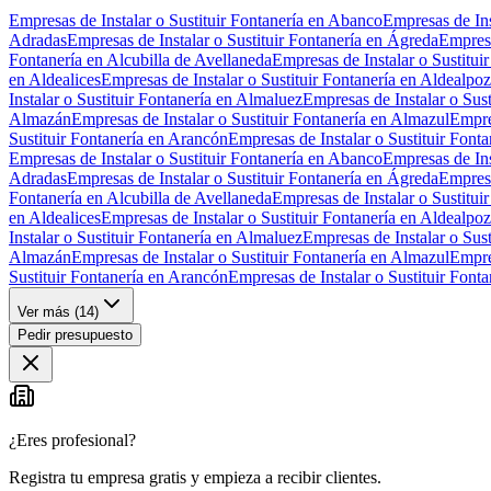
Empresas de Instalar o Sustituir Fontanería en Abanco
Empresas de Ins
Adradas
Empresas de Instalar o Sustituir Fontanería en Ágreda
Empresa
Fontanería en Alcubilla de Avellaneda
Empresas de Instalar o Sustituir
en Aldealices
Empresas de Instalar o Sustituir Fontanería en Aldealpo
Instalar o Sustituir Fontanería en Almaluez
Empresas de Instalar o Sust
Almazán
Empresas de Instalar o Sustituir Fontanería en Almazul
Empre
Sustituir Fontanería en Arancón
Empresas de Instalar o Sustituir Font
Empresas de Instalar o Sustituir Fontanería en Abanco
Empresas de Ins
Adradas
Empresas de Instalar o Sustituir Fontanería en Ágreda
Empresa
Fontanería en Alcubilla de Avellaneda
Empresas de Instalar o Sustituir
en Aldealices
Empresas de Instalar o Sustituir Fontanería en Aldealpo
Instalar o Sustituir Fontanería en Almaluez
Empresas de Instalar o Sust
Almazán
Empresas de Instalar o Sustituir Fontanería en Almazul
Empre
Sustituir Fontanería en Arancón
Empresas de Instalar o Sustituir Font
Ver más (
14
)
Pedir presupuesto
¿Eres profesional?
Registra tu empresa gratis y empieza a recibir clientes.