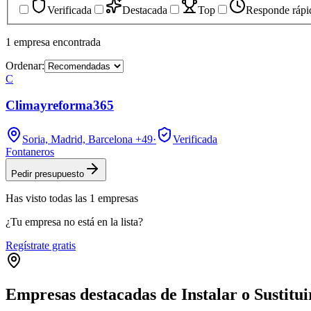
Verificada
Destacada
Top
Responde rápi
1
empresa
encontrada
Ordenar:
C
Climayreforma365
Soria, Madrid, Barcelona
+49
·
Verificada
Fontaneros
Pedir presupuesto
Has visto
todas las
1
empresas
¿Tu empresa no está en la lista?
Regístrate gratis
Empresas destacadas de Instalar o Sustitui