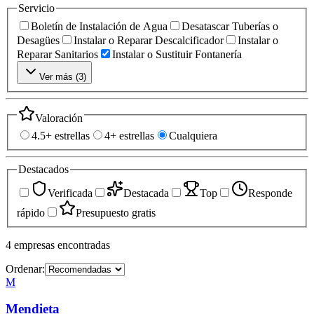
Servicio
Boletín de Instalación de Agua
Desatascar Tuberías o
Desagües
Instalar o Reparar Descalcificador
Instalar o
Reparar Sanitarios
Instalar o Sustituir Fontanería
Ver más (
3
)
Valoración
4.5+ estrellas
4+ estrellas
Cualquiera
Destacados
Verificada
Destacada
Top
Responde
rápido
Presupuesto gratis
4
empresas
encontradas
Ordenar:
M
Mendieta