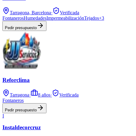
Tarragona, Barcelona
·
Verificada
Fontaneros
Humedades
Impermeabilización
Tejados
+
3
Pedir presupuesto
Reforclima
Tarragona
·
8
años
·
Verificada
Fontaneros
Pedir presupuesto
I
Instaldecorcruz