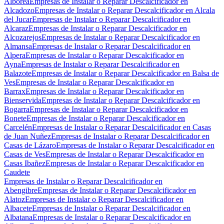
Alborea
Empresas de Instalar o Reparar Descalcificador en
Alcadozo
Empresas de Instalar o Reparar Descalcificador en Alcala
del Jucar
Empresas de Instalar o Reparar Descalcificador en
Alcaraz
Empresas de Instalar o Reparar Descalcificador en
Alcozarejos
Empresas de Instalar o Reparar Descalcificador en
Almansa
Empresas de Instalar o Reparar Descalcificador en
Alpera
Empresas de Instalar o Reparar Descalcificador en
Ayna
Empresas de Instalar o Reparar Descalcificador en
Balazote
Empresas de Instalar o Reparar Descalcificador en Balsa de
Ves
Empresas de Instalar o Reparar Descalcificador en
Barrax
Empresas de Instalar o Reparar Descalcificador en
Bienservida
Empresas de Instalar o Reparar Descalcificador en
Bogarra
Empresas de Instalar o Reparar Descalcificador en
Bonete
Empresas de Instalar o Reparar Descalcificador en
Carcelén
Empresas de Instalar o Reparar Descalcificador en Casas
de Juan Nuñez
Empresas de Instalar o Reparar Descalcificador en
Casas de Lázaro
Empresas de Instalar o Reparar Descalcificador en
Casas de Ves
Empresas de Instalar o Reparar Descalcificador en
Casas Ibañez
Empresas de Instalar o Reparar Descalcificador en
Caudete
Empresas de Instalar o Reparar Descalcificador en
Abengibre
Empresas de Instalar o Reparar Descalcificador en
Alatoz
Empresas de Instalar o Reparar Descalcificador en
Albacete
Empresas de Instalar o Reparar Descalcificador en
Albatana
Empresas de Instalar o Reparar Descalcificador en