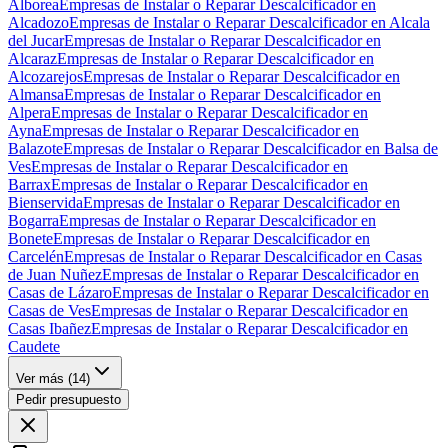
Alborea
Empresas de Instalar o Reparar Descalcificador en
Alcadozo
Empresas de Instalar o Reparar Descalcificador en Alcala
del Jucar
Empresas de Instalar o Reparar Descalcificador en
Alcaraz
Empresas de Instalar o Reparar Descalcificador en
Alcozarejos
Empresas de Instalar o Reparar Descalcificador en
Almansa
Empresas de Instalar o Reparar Descalcificador en
Alpera
Empresas de Instalar o Reparar Descalcificador en
Ayna
Empresas de Instalar o Reparar Descalcificador en
Balazote
Empresas de Instalar o Reparar Descalcificador en Balsa de
Ves
Empresas de Instalar o Reparar Descalcificador en
Barrax
Empresas de Instalar o Reparar Descalcificador en
Bienservida
Empresas de Instalar o Reparar Descalcificador en
Bogarra
Empresas de Instalar o Reparar Descalcificador en
Bonete
Empresas de Instalar o Reparar Descalcificador en
Carcelén
Empresas de Instalar o Reparar Descalcificador en Casas
de Juan Nuñez
Empresas de Instalar o Reparar Descalcificador en
Casas de Lázaro
Empresas de Instalar o Reparar Descalcificador en
Casas de Ves
Empresas de Instalar o Reparar Descalcificador en
Casas Ibañez
Empresas de Instalar o Reparar Descalcificador en
Caudete
Ver más (
14
)
Pedir presupuesto