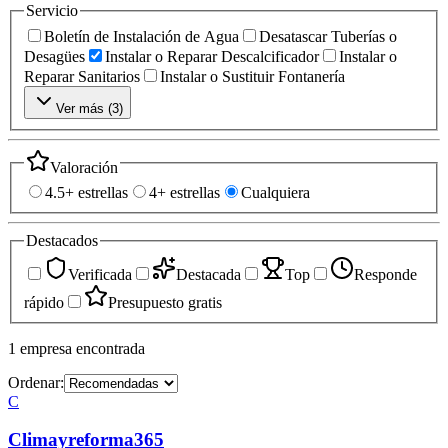
Servicio
Boletín de Instalación de Agua
Desatascar Tuberías o
Desagües
Instalar o Reparar Descalcificador
Instalar o
Reparar Sanitarios
Instalar o Sustituir Fontanería
Ver más (
3
)
Valoración
4.5+ estrellas
4+ estrellas
Cualquiera
Destacados
Verificada
Destacada
Top
Responde
rápido
Presupuesto gratis
1
empresa
encontrada
Ordenar:
C
Climayreforma365