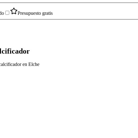
do
Presupuesto gratis
lcificador
calcificador en Elche