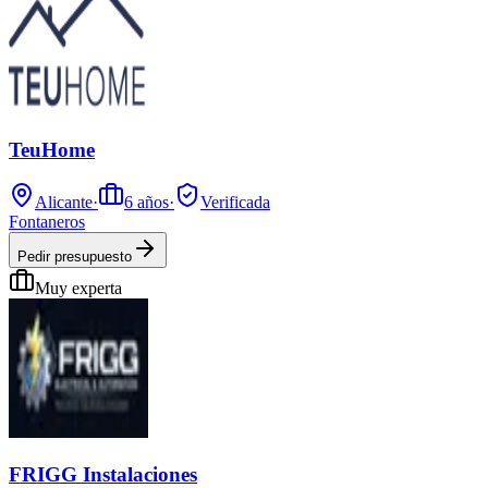
TeuHome
Alicante
·
6
años
·
Verificada
Fontaneros
Pedir presupuesto
Muy experta
FRIGG Instalaciones