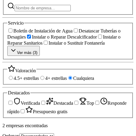
Servicio
Boletín de Instalación de Agua
Desatascar Tuberías o
Desagües
Instalar o Reparar Descalcificador
Instalar o
Reparar Sanitarios
Instalar o Sustituir Fontanería
Ver más (
3
)
Valoración
4.5+ estrellas
4+ estrellas
Cualquiera
Destacados
Verificada
Destacada
Top
Responde
rápido
Presupuesto gratis
2
empresas
encontradas
Ordenar: