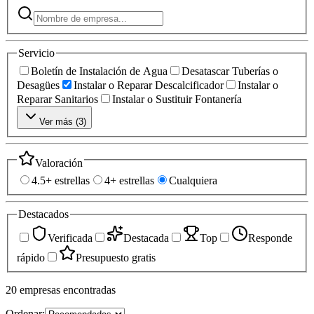
Servicio
Boletín de Instalación de Agua
Desatascar Tuberías o
Desagües
Instalar o Reparar Descalcificador
Instalar o
Reparar Sanitarios
Instalar o Sustituir Fontanería
Ver más (
3
)
Valoración
4.5+ estrellas
4+ estrellas
Cualquiera
Destacados
Verificada
Destacada
Top
Responde
rápido
Presupuesto gratis
20
empresas
encontradas
Ordenar: