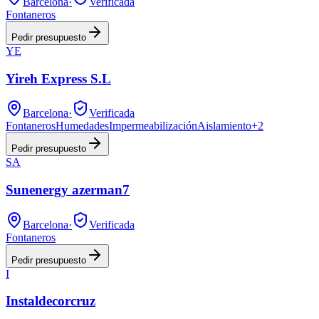
Barcelona
·
Verificada
Fontaneros
Pedir presupuesto
YE
Yireh Express S.L
Barcelona
·
Verificada
Fontaneros
Humedades
Impermeabilización
Aislamiento
+
2
Pedir presupuesto
SA
Sunenergy azerman7
Barcelona
·
Verificada
Fontaneros
Pedir presupuesto
I
Instaldecorcruz