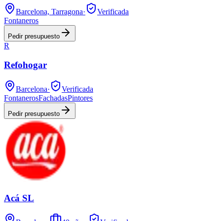
Barcelona, Tarragona
·
Verificada
Fontaneros
Pedir presupuesto
R
Refohogar
Barcelona
·
Verificada
Fontaneros
Fachadas
Pintores
Pedir presupuesto
Acá SL