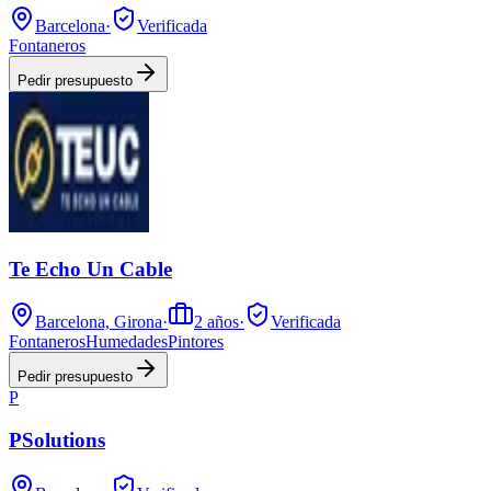
Barcelona
·
Verificada
Fontaneros
Pedir presupuesto
Te Echo Un Cable
Barcelona, Girona
·
2
años
·
Verificada
Fontaneros
Humedades
Pintores
Pedir presupuesto
P
PSolutions