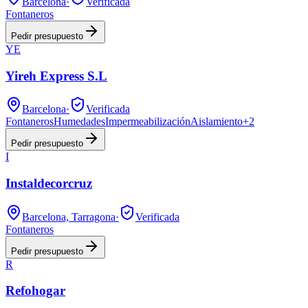
Barcelona
·
Verificada
Fontaneros
Pedir presupuesto
YE
Yireh Express S.L
Barcelona
·
Verificada
Fontaneros
Humedades
Impermeabilización
Aislamiento
+
2
Pedir presupuesto
I
Instaldecorcruz
Barcelona, Tarragona
·
Verificada
Fontaneros
Pedir presupuesto
R
Refohogar