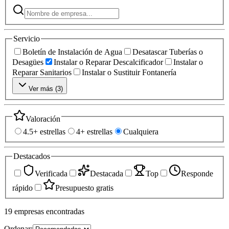
Servicio
Boletín de Instalación de Agua
Desatascar Tuberías o
Desagües
Instalar o Reparar Descalcificador
Instalar o
Reparar Sanitarios
Instalar o Sustituir Fontanería
Ver más (
3
)
Valoración
4.5+ estrellas
4+ estrellas
Cualquiera
Destacados
Verificada
Destacada
Top
Responde
rápido
Presupuesto gratis
19
empresas
encontradas
Ordenar: