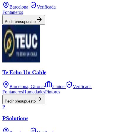
Barcelona
·
Verificada
Fontaneros
Pedir presupuesto
Te Echo Un Cable
Barcelona, Girona
·
2
años
·
Verificada
Fontaneros
Humedades
Pintores
Pedir presupuesto
P
PSolutions