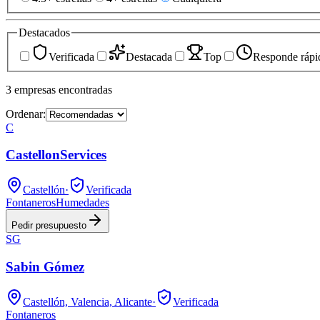
Destacados
Verificada
Destacada
Top
Responde rápi
3
empresas
encontradas
Ordenar:
C
CastellonServices
Castellón
·
Verificada
Fontaneros
Humedades
Pedir presupuesto
SG
Sabin Gómez
Castellón, Valencia, Alicante
·
Verificada
Fontaneros