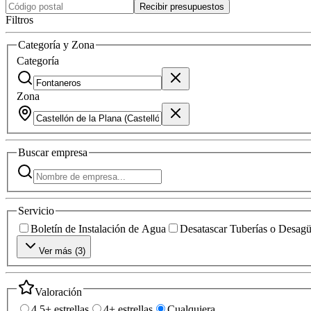
Recibir presupuestos
Filtros
Categoría y Zona
Categoría
Zona
Buscar
empresa
Servicio
Boletín de Instalación de Agua
Desatascar Tuberías o Desag
Ver más (
3
)
Valoración
4.5+ estrellas
4+ estrellas
Cualquiera