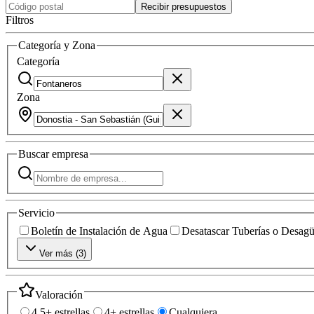
Recibir presupuestos
Filtros
Categoría y Zona
Categoría
Zona
Buscar
empresa
Servicio
Boletín de Instalación de Agua
Desatascar Tuberías o Desag
Ver más (
3
)
Valoración
4.5+ estrellas
4+ estrellas
Cualquiera