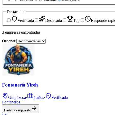
Destacados
Verificada
Destacada
Top
Responde rápi
3
empresas
encontradas
Ordenar:
Fontanería Yireh
Guipúzcoa
·
4
años
·
Verificada
Fontaneros
Pedir presupuesto