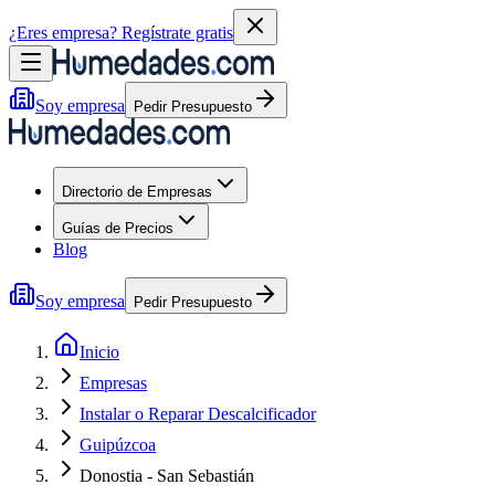
¿Eres empresa?
Regístrate gratis
Soy empresa
Pedir Presupuesto
Directorio de Empresas
Guías de Precios
Blog
Soy empresa
Pedir Presupuesto
Inicio
Empresas
Instalar o Reparar Descalcificador
Guipúzcoa
Donostia - San Sebastián