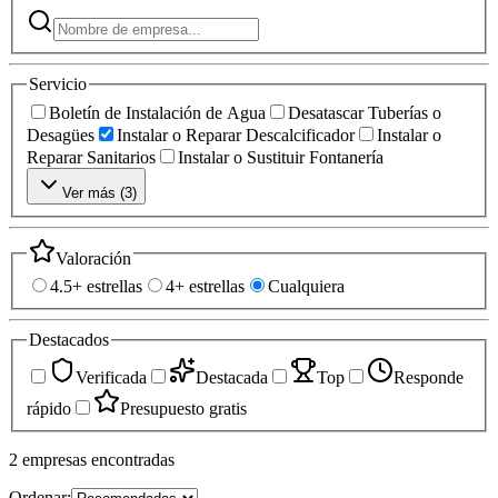
Servicio
Boletín de Instalación de Agua
Desatascar Tuberías o
Desagües
Instalar o Reparar Descalcificador
Instalar o
Reparar Sanitarios
Instalar o Sustituir Fontanería
Ver más (
3
)
Valoración
4.5+ estrellas
4+ estrellas
Cualquiera
Destacados
Verificada
Destacada
Top
Responde
rápido
Presupuesto gratis
2
empresas
encontradas
Ordenar: