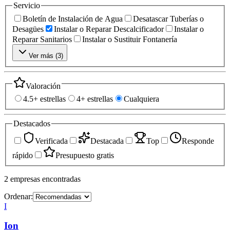
Servicio
Boletín de Instalación de Agua
Desatascar Tuberías o
Desagües
Instalar o Reparar Descalcificador
Instalar o
Reparar Sanitarios
Instalar o Sustituir Fontanería
Ver más (
3
)
Valoración
4.5+ estrellas
4+ estrellas
Cualquiera
Destacados
Verificada
Destacada
Top
Responde
rápido
Presupuesto gratis
2
empresas
encontradas
Ordenar:
I
Ion