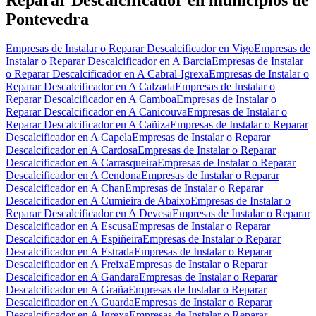
Pontevedra
Empresas de Instalar o Reparar Descalcificador en Vigo
Empresas de
Instalar o Reparar Descalcificador en A Barcia
Empresas de Instalar
o Reparar Descalcificador en A Cabral-Igrexa
Empresas de Instalar o
Reparar Descalcificador en A Calzada
Empresas de Instalar o
Reparar Descalcificador en A Camboa
Empresas de Instalar o
Reparar Descalcificador en A Canicouva
Empresas de Instalar o
Reparar Descalcificador en A Cañiza
Empresas de Instalar o Reparar
Descalcificador en A Capela
Empresas de Instalar o Reparar
Descalcificador en A Cardosa
Empresas de Instalar o Reparar
Descalcificador en A Carrasqueira
Empresas de Instalar o Reparar
Descalcificador en A Cendona
Empresas de Instalar o Reparar
Descalcificador en A Chan
Empresas de Instalar o Reparar
Descalcificador en A Cumieira de Abaixo
Empresas de Instalar o
Reparar Descalcificador en A Devesa
Empresas de Instalar o Reparar
Descalcificador en A Escusa
Empresas de Instalar o Reparar
Descalcificador en A Espiñeira
Empresas de Instalar o Reparar
Descalcificador en A Estrada
Empresas de Instalar o Reparar
Descalcificador en A Freixa
Empresas de Instalar o Reparar
Descalcificador en A Gandara
Empresas de Instalar o Reparar
Descalcificador en A Graña
Empresas de Instalar o Reparar
Descalcificador en A Guarda
Empresas de Instalar o Reparar
Descalcificador en A Igrexa
Empresas de Instalar o Reparar