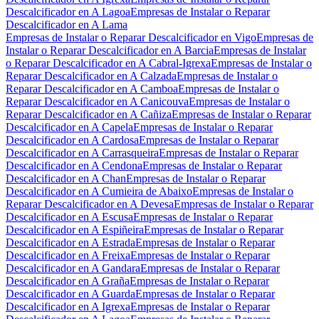
Descalcificador en A Lagoa
Empresas de Instalar o Reparar
Descalcificador en A Lama
Empresas de Instalar o Reparar Descalcificador en Vigo
Empresas de
Instalar o Reparar Descalcificador en A Barcia
Empresas de Instalar
o Reparar Descalcificador en A Cabral-Igrexa
Empresas de Instalar o
Reparar Descalcificador en A Calzada
Empresas de Instalar o
Reparar Descalcificador en A Camboa
Empresas de Instalar o
Reparar Descalcificador en A Canicouva
Empresas de Instalar o
Reparar Descalcificador en A Cañiza
Empresas de Instalar o Reparar
Descalcificador en A Capela
Empresas de Instalar o Reparar
Descalcificador en A Cardosa
Empresas de Instalar o Reparar
Descalcificador en A Carrasqueira
Empresas de Instalar o Reparar
Descalcificador en A Cendona
Empresas de Instalar o Reparar
Descalcificador en A Chan
Empresas de Instalar o Reparar
Descalcificador en A Cumieira de Abaixo
Empresas de Instalar o
Reparar Descalcificador en A Devesa
Empresas de Instalar o Reparar
Descalcificador en A Escusa
Empresas de Instalar o Reparar
Descalcificador en A Espiñeira
Empresas de Instalar o Reparar
Descalcificador en A Estrada
Empresas de Instalar o Reparar
Descalcificador en A Freixa
Empresas de Instalar o Reparar
Descalcificador en A Gandara
Empresas de Instalar o Reparar
Descalcificador en A Graña
Empresas de Instalar o Reparar
Descalcificador en A Guarda
Empresas de Instalar o Reparar
Descalcificador en A Igrexa
Empresas de Instalar o Reparar