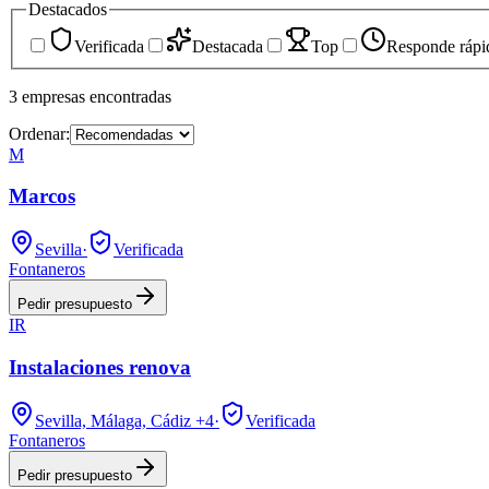
Destacados
Verificada
Destacada
Top
Responde rápi
3
empresas
encontradas
Ordenar:
M
Marcos
Sevilla
·
Verificada
Fontaneros
Pedir presupuesto
IR
Instalaciones renova
Sevilla, Málaga, Cádiz
+4
·
Verificada
Fontaneros
Pedir presupuesto