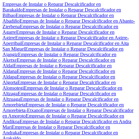
Empresas de Instalar o Reparar Descalcificador en
Barakaldo
Empresas de Instalar o Reparar Descalcificador en
Bilbao
Empresas de Instalar o Reparar Descalcificador en
Abadiño
Empresas de Instalar o Reparar Descalcificador en Abanto-
Zierbena
Empresas de Instalar o Reparar Descalcificador en
Agarre
Empresas de Instalar o Reparar Descalcificador en
Agirre
Empresas de Instalar o Reparar Descalcificador en Agirre-
Aperribai
Empresas de Instalar o Reparar Descalcificador en Aita
San Miguel
Empresas de Instalar o Reparar Descalcificador en
Ajangiz
Empresas de Instalar o Reparar Descalcificador en
Aketxe
Empresas de Instalar o Reparar Descalcificador en
Aldai
Empresas de Instalar o Reparar Descalcificador en
Aldana
Empresas de Instalar o Reparar Descalcificador en
Aldapa
Empresas de Instalar o Reparar Descalcificador en
Algorta
Empresas de Instalar o Reparar Descalcificador en
Alonsotegi
Empresas de Instalar o Reparar Descalcificador en
Altzaga
Empresas de Instalar o Reparar Descalcificador en
Altzuaga
Empresas de Instalar o Reparar Descalcificador en
Amorebieta
Empresas de Instalar o Reparar Descalcificador en
Amorebieta-Etxano
Empresas de Instalar o Reparar Descalcificador
en Amoroto
Empresas de Instalar o Reparar Descalcificador en
Andikoa
Empresas de Instalar o Reparar Descalcificador en Andra
Mari
Empresas de Instalar o Reparar Descalcificador en
Andraka
Empresas de Instalar o Reparar Descalcificador en
Arakaldo