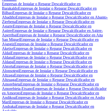
Empresas de Instalar o Reparar Descalcificador en
Barakaldo
Empresas de Instalar o Reparar Descalcificador en
Bilbao
Empresas de Instalar o Reparar Descalcificador en
Abadiño
Empresas de Instalar o Reparar Descalcificador en Abanto-
Zierbena
Empresas de Instalar o Reparar Descalcificador en
Agarre
Empresas de Instalar o Reparar Descalcificador en
Agirre
Empresas de Instalar o Reparar Descalcificador en Agirre-
Aperribai
Empresas de Instalar o Reparar Descalcificador en Aita
San Miguel
Empresas de Instalar o Reparar Descalcificador en
Ajangiz
Empresas de Instalar o Reparar Descalcificador en
Aketxe
Empresas de Instalar o Reparar Descalcificador en
Aldai
Empresas de Instalar o Reparar Descalcificador en
Aldana
Empresas de Instalar o Reparar Descalcificador en
Aldapa
Empresas de Instalar o Reparar Descalcificador en
Algorta
Empresas de Instalar o Reparar Descalcificador en
Alonsotegi
Empresas de Instalar o Reparar Descalcificador en
Altzaga
Empresas de Instalar o Reparar Descalcificador en
Altzuaga
Empresas de Instalar o Reparar Descalcificador en
Amorebieta
Empresas de Instalar o Reparar Descalcificador en
Amorebieta-Etxano
Empresas de Instalar o Reparar Descalcificador
en Amoroto
Empresas de Instalar o Reparar Descalcificador en
Andikoa
Empresas de Instalar o Reparar Descalcificador en Andra
Mari
Empresas de Instalar o Reparar Descalcificador en
Andraka
Empresas de Instalar o Reparar Descalcificador en
Arakaldo