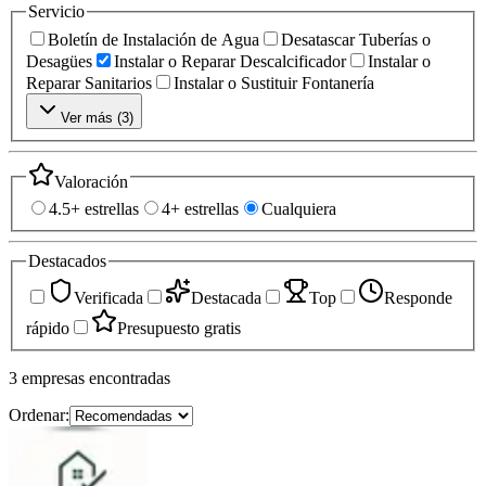
Servicio
Boletín de Instalación de Agua
Desatascar Tuberías o
Desagües
Instalar o Reparar Descalcificador
Instalar o
Reparar Sanitarios
Instalar o Sustituir Fontanería
Ver más (
3
)
Valoración
4.5+ estrellas
4+ estrellas
Cualquiera
Destacados
Verificada
Destacada
Top
Responde
rápido
Presupuesto gratis
3
empresas
encontradas
Ordenar: