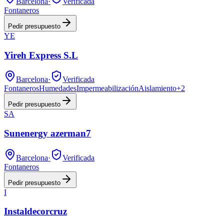
Barcelona
·
Verificada
Fontaneros
Pedir presupuesto
YE
Yireh Express S.L
Barcelona
·
Verificada
Fontaneros
Humedades
Impermeabilización
Aislamiento
+
2
Pedir presupuesto
SA
Sunenergy azerman7
Barcelona
·
Verificada
Fontaneros
Pedir presupuesto
I
Instaldecorcruz