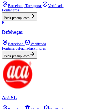
Barcelona, Tarragona
·
Verificada
Fontaneros
Pedir presupuesto
R
Refohogar
Barcelona
·
Verificada
Fontaneros
Fachadas
Pintores
Pedir presupuesto
Acá SL