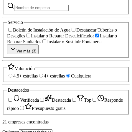
Servicio
Boletín de Instalación de Agua
Desatascar Tuberías o
Desagües
Instalar o Reparar Descalcificador
Instalar o
Reparar Sanitarios
Instalar o Sustituir Fontanería
Ver más (
3
)
Valoración
4.5+ estrellas
4+ estrellas
Cualquiera
Destacados
Verificada
Destacada
Top
Responde
rápido
Presupuesto gratis
21
empresas
encontradas
Ordenar: