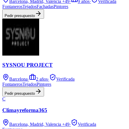
Barcelona, Madrid, Valencia
+49
·
9
años
·
Verificada
Fontaneros
Tejados
Fachadas
Pintores
Pedir presupuesto
SYSNOU PROJECT
Barcelona
·
2
años
·
Verificada
Fontaneros
Tejados
Pintores
Pedir presupuesto
C
Climayreforma365
Barcelona, Madrid, Valencia
+49
·
Verificada