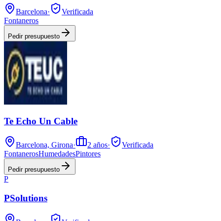
Barcelona
·
Verificada
Fontaneros
Pedir presupuesto
Te Echo Un Cable
Barcelona, Girona
·
2
años
·
Verificada
Fontaneros
Humedades
Pintores
Pedir presupuesto
P
PSolutions