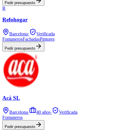
Pedir presupuesto
R
Refohogar
Barcelona
·
Verificada
Fontaneros
Fachadas
Pintores
Pedir presupuesto
Acá SL
Barcelona
·
40
años
·
Verificada
Fontaneros
Pedir presupuesto