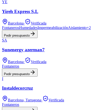
YE
Yireh Express S.L
Barcelona
·
Verificada
Fontaneros
Humedades
Impermeabilización
Aislamiento
+
2
Pedir presupuesto
SA
Sunenergy azerman7
Barcelona
·
Verificada
Fontaneros
Pedir presupuesto
I
Instaldecorcruz
Barcelona, Tarragona
·
Verificada
Fontaneros