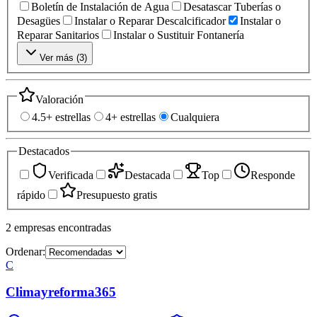
Boletín de Instalación de Agua
Desatascar Tuberías o
Desagües
Instalar o Reparar Descalcificador
Instalar o
Reparar Sanitarios
Instalar o Sustituir Fontanería
Ver más (
3
)
Valoración
4.5+ estrellas
4+ estrellas
Cualquiera
Destacados
Verificada
Destacada
Top
Responde
rápido
Presupuesto gratis
2
empresas
encontradas
Ordenar:
C
Climayreforma365