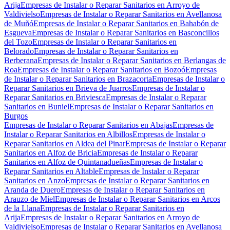
Arija
Empresas de Instalar o Reparar Sanitarios en Arroyo de
Valdivielso
Empresas de Instalar o Reparar Sanitarios en Avellanosa
de Muñó
Empresas de Instalar o Reparar Sanitarios en Bahabón de
Esgueva
Empresas de Instalar o Reparar Sanitarios en Basconcillos
del Tozo
Empresas de Instalar o Reparar Sanitarios en
Belorado
Empresas de Instalar o Reparar Sanitarios en
Berberana
Empresas de Instalar o Reparar Sanitarios en Berlangas de
Roa
Empresas de Instalar o Reparar Sanitarios en Bozoó
Empresas
de Instalar o Reparar Sanitarios en Brazacorta
Empresas de Instalar o
Reparar Sanitarios en Brieva de Juarros
Empresas de Instalar o
Reparar Sanitarios en Briviesca
Empresas de Instalar o Reparar
Sanitarios en Buniel
Empresas de Instalar o Reparar Sanitarios en
Burgos
Empresas de Instalar o Reparar Sanitarios en Abajas
Empresas de
Instalar o Reparar Sanitarios en Albillos
Empresas de Instalar o
Reparar Sanitarios en Aldea del Pinar
Empresas de Instalar o Reparar
Sanitarios en Alfoz de Bricia
Empresas de Instalar o Reparar
Sanitarios en Alfoz de Quintanadueñas
Empresas de Instalar o
Reparar Sanitarios en Altable
Empresas de Instalar o Reparar
Sanitarios en Anzo
Empresas de Instalar o Reparar Sanitarios en
Aranda de Duero
Empresas de Instalar o Reparar Sanitarios en
Arauzo de Miel
Empresas de Instalar o Reparar Sanitarios en Arcos
de la Llana
Empresas de Instalar o Reparar Sanitarios en
Arija
Empresas de Instalar o Reparar Sanitarios en Arroyo de
Valdivielso
Empresas de Instalar o Reparar Sanitarios en Avellanosa