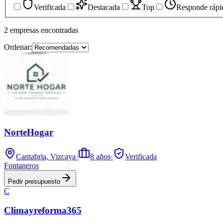
Verificada
Destacada
Top
Responde rápi
2
empresas
encontradas
Ordenar:
NorteHogar
Cantabria, Vizcaya
·
8
años
·
Verificada
Fontaneros
Pedir presupuesto
C
Climayreforma365