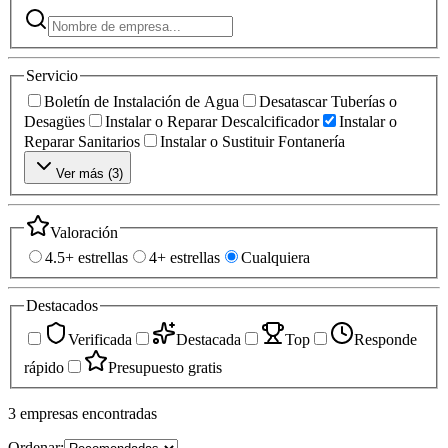
Servicio
Boletín de Instalación de Agua
Desatascar Tuberías o
Desagües
Instalar o Reparar Descalcificador
Instalar o
Reparar Sanitarios
Instalar o Sustituir Fontanería
Ver más (
3
)
Valoración
4.5+ estrellas
4+ estrellas
Cualquiera
Destacados
Verificada
Destacada
Top
Responde
rápido
Presupuesto gratis
3
empresas
encontradas
Ordenar: