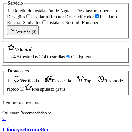
Servicio
Boletín de Instalación de Agua
Desatascar Tuberías o
Desagües
Instalar o Reparar Descalcificador
Instalar o
Reparar Sanitarios
Instalar o Sustituir Fontanería
Ver más (
3
)
Valoración
4.5+ estrellas
4+ estrellas
Cualquiera
Destacados
Verificada
Destacada
Top
Responde
rápido
Presupuesto gratis
1
empresa
encontrada
Ordenar:
C
Climayreforma365