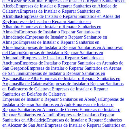
en Alcazar de San Juan
Empresas de Instalar o Reparar Sanitarios en
Alcoba
Empresas de Instalar o Reparar Sanitarios en Alcolea de
Calatrava
Empresas de Instalar o Reparar Sanitarios en
Alcubillas
Empresas de Instalar o Reparar Sanitarios en Aldea del
Rey
Empresas de Instalar o Reparar Sanitarios en
Alhambra
Empresas de Instalar o Reparar Sanitarios en
Almadén
Empresas de Instalar o Reparar Sanitarios en
Almadenejos
Empresas de Instalar o Reparar Sanitarios en
Almagro
Empresas de Instalar o Reparar Sanitarios en
Almedina
Empresas de Instalar o Reparar Sanitarios en Almodovar
del Campo
Empresas de Instalar o Reparar Sanitarios en
Almuradiel
Empresas de Instalar o Reparar Sanitarios en
Anchuras
Empresas de Instalar o Reparar Sanitarios en Arenales de
San Gregorio
Empresas de Instalar o Reparar Sanitarios en Arenas
de San Juan
Empresas de Instalar o Reparar Sanitarios en
Argamasilla de Alba
Empresas de Instalar o Reparar Sanitarios en
Argamasilla de Calatrava
Empresas de Instalar o Reparar Sanitarios
en Ballesteros de Calatrava
Empresas de Instalar o Reparar
Sanitarios en Bolaños de Calatrava
Empresas de Instalar o Reparar Sanitarios en Abenójar
Empresas de
Instalar o Reparar Sanitarios en Agudo
Empresas de Instalar o
Reparar Sanitarios en Alameda de Cervera
Empresas de Instalar o
Reparar Sanitarios en Alamillo
Empresas de Instalar o Reparar
Sanitarios en Albaladejo
Empresas de Instalar o Reparar Sanitarios
en Alcazar de San Juan
Empresas de Instalar o Reparar Sanitarios en