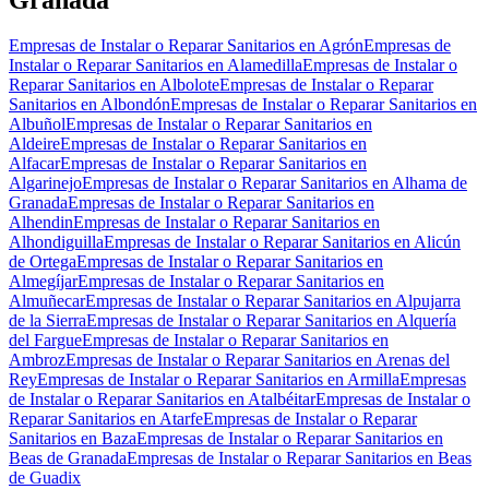
Empresas de Instalar o Reparar Sanitarios en Agrón
Empresas de
Instalar o Reparar Sanitarios en Alamedilla
Empresas de Instalar o
Reparar Sanitarios en Albolote
Empresas de Instalar o Reparar
Sanitarios en Albondón
Empresas de Instalar o Reparar Sanitarios en
Albuñol
Empresas de Instalar o Reparar Sanitarios en
Aldeire
Empresas de Instalar o Reparar Sanitarios en
Alfacar
Empresas de Instalar o Reparar Sanitarios en
Algarinejo
Empresas de Instalar o Reparar Sanitarios en Alhama de
Granada
Empresas de Instalar o Reparar Sanitarios en
Alhendin
Empresas de Instalar o Reparar Sanitarios en
Alhondiguilla
Empresas de Instalar o Reparar Sanitarios en Alicún
de Ortega
Empresas de Instalar o Reparar Sanitarios en
Almegíjar
Empresas de Instalar o Reparar Sanitarios en
Almuñecar
Empresas de Instalar o Reparar Sanitarios en Alpujarra
de la Sierra
Empresas de Instalar o Reparar Sanitarios en Alquería
del Fargue
Empresas de Instalar o Reparar Sanitarios en
Ambroz
Empresas de Instalar o Reparar Sanitarios en Arenas del
Rey
Empresas de Instalar o Reparar Sanitarios en Armilla
Empresas
de Instalar o Reparar Sanitarios en Atalbéitar
Empresas de Instalar o
Reparar Sanitarios en Atarfe
Empresas de Instalar o Reparar
Sanitarios en Baza
Empresas de Instalar o Reparar Sanitarios en
Beas de Granada
Empresas de Instalar o Reparar Sanitarios en Beas
de Guadix