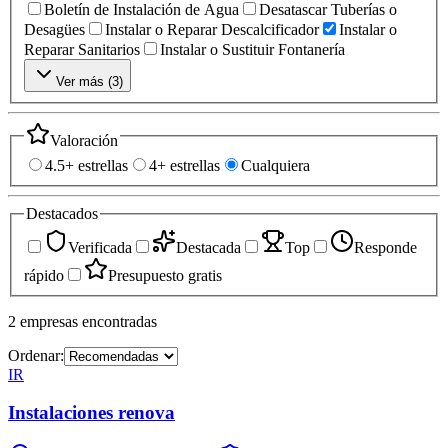
Boletín de Instalación de Agua
Desatascar Tuberías o
Desagües
Instalar o Reparar Descalcificador
Instalar o
Reparar Sanitarios
Instalar o Sustituir Fontanería
Ver más (
3
)
Valoración
4.5+ estrellas
4+ estrellas
Cualquiera
Destacados
Verificada
Destacada
Top
Responde
rápido
Presupuesto gratis
2
empresas
encontradas
Ordenar:
IR
Instalaciones renova